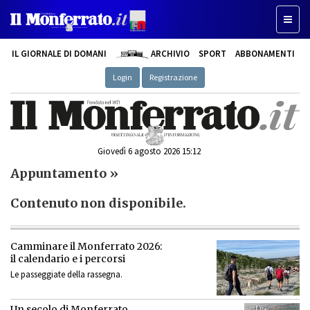
Toggl
naviga
IL GIORNALE DI DOMANI
ARCHIVIO
SPORT
ABBONAMENTI
Login
Registrazione
Giovedì 6 agosto 2026 15:12
Appuntamento »
Contenuto non disponibile.
Camminare il Monferrato 2026:
il calendario e i percorsi
Le passeggiate della rassegna.
Un secolo di Monferrato