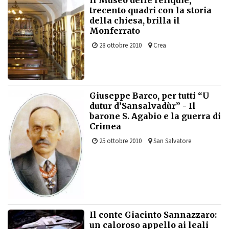
Il Museo delle reliquie,
trecento quadri con la storia
della chiesa, brilla il
Monferrato
28 ottobre 2010
Crea
Giuseppe Barco, per tutti “U
dutur d’Sansalvadùr” - Il
barone S. Agabio e la guerra di
Crimea
25 ottobre 2010
San Salvatore
Il conte Giacinto Sannazzaro:
un caloroso appello ai leali