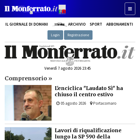
Toggl
naviga
IL GIORNALE DI DOMANI
ARCHIVIO
SPORT
ABBONAMENTI
Login
Registrazione
Venerdì 7 agosto 2026 23:45
Comprensorio »
L'enciclica "Laudato Sì" ha
chiuso il centro estivo
05 agosto 2026
Portacomaro
Lavori di riqualificazione
lungo la SP 590 della