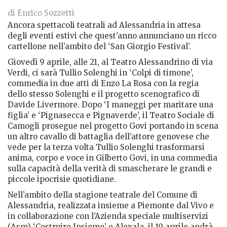
di Enrico Sozzetti
Ancora spettacoli teatrali ad Alessandria in attesa
degli eventi estivi che quest’anno annunciano un ricco
cartellone nell’ambito del ‘San Giorgio Festival’.
Giovedì 9 aprile, alle 21, al Teatro Alessandrino di via
Verdi, ci sarà Tullio Solenghi in ‘Colpi di timone’,
commedia in due atti di Enzo La Rosa con la regia
dello stesso Solenghi e il progetto scenografico di
Davide Livermore. Dopo ‘I maneggi per maritare una
figlia’ e ‘Pignasecca e Pignaverde’, il Teatro Sociale di
Camogli prosegue nel progetto Govi portando in scena
un altro cavallo di battaglia dell’attore genovese che
vede per la terza volta Tullio Solenghi trasformarsi
anima, corpo e voce in Gilberto Govi, in una commedia
sulla capacità della verità di smascherare le grandi e
piccole ipocrisie quotidiane.
Nell’ambito della stagione teatrale del Comune di
Alessandria, realizzata insieme a Piemonte dal Vivo e
in collaborazione con l’Azienda speciale multiservizi
(Asm) ‘Costruire Insieme’ e Alexala, il 10 aprile andrà