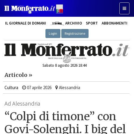
Toggle
IL GIORNALE DI DOMANI
ARCHIVIO
SPORT
ABBONAMENTI
Login
Registrazione
Sabato 8 agosto 2026 18:44
Articolo »
Cultura
07 aprile 2026
Alessandria
Ad Alessandria
“Colpi di timone” con
Govi-Solenghi. I big del