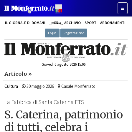
Toggle
IL GIORNALE DI DOMANI
ARCHIVIO
SPORT
ABBONAMENTI
Login
Registrazione
Giovedì 6 agosto 2026 15:06
Articolo »
Cultura
30 maggio 2026
Casale Monferrato
La Fabbrica di Santa Caterina ETS
S. Caterina, patrimonio
di tutti, celebra i