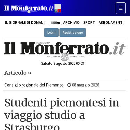
Toggle
IL GIORNALE DI DOMANI
ARCHIVIO
SPORT
ABBONAMENTI
Login
Registrazione
Sabato 8 agosto 2026 00:09
Articolo »
Consiglio regionale del Piemonte
08 maggio 2026
Studenti piemontesi in
viaggio studio a
Strasburgo