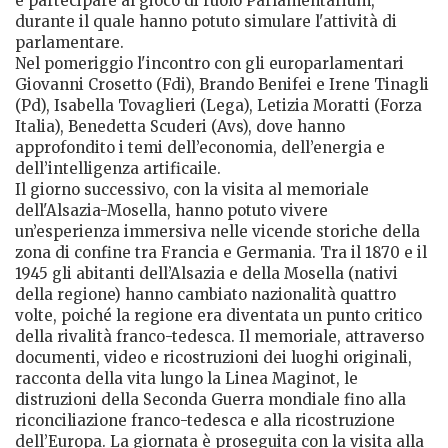
e partecipare al gioco di ruolo Parlamentarium,
durante il quale hanno potuto simulare l'attività di
parlamentare.
Nel pomeriggio l'incontro con gli europarlamentari
Giovanni Crosetto (Fdi), Brando Benifei e Irene Tinagli
(Pd), Isabella Tovaglieri (Lega), Letizia Moratti (Forza
Italia), Benedetta Scuderi (Avs), dove hanno
approfondito i temi dell’economia, dell’energia e
dell’intelligenza artificaile.
Il giorno successivo, con la visita al memoriale
dell'Alsazia-Mosella, hanno potuto vivere
un’esperienza immersiva nelle vicende storiche della
zona di confine tra Francia e Germania. Tra il 1870 e il
1945 gli abitanti dell’Alsazia e della Mosella (nativi
della regione) hanno cambiato nazionalità quattro
volte, poiché la regione era diventata un punto critico
della rivalità franco-tedesca. Il memoriale, attraverso
documenti, video e ricostruzioni dei luoghi originali,
racconta della vita lungo la Linea Maginot, le
distruzioni della Seconda Guerra mondiale fino alla
riconciliazione franco-tedesca e alla ricostruzione
dell’Europa. La giornata è proseguita con la visita alla