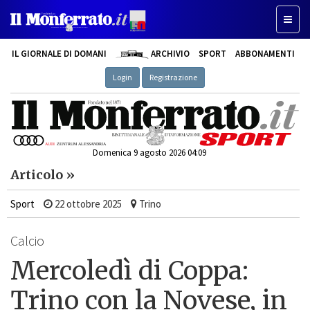
Toggle
IL GIORNALE DI DOMANI
ARCHIVIO
SPORT
ABBONAMENTI
Login
Registrazione
Domenica 9 agosto 2026 04:09
Articolo »
Sport
22 ottobre 2025
Trino
Calcio
Mercoledì di Coppa:
Trino con la Novese, in