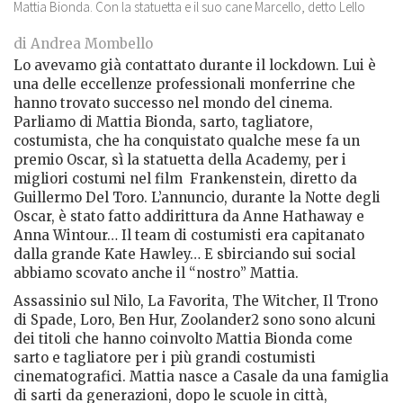
Mattia Bionda. Con la statuetta e il suo cane Marcello, detto Lello
di Andrea Mombello
Lo avevamo già contattato durante il lockdown. Lui è
una delle eccellenze professionali monferrine che
hanno trovato successo nel mondo del cinema.
Parliamo di Mattia Bionda, sarto, tagliatore,
costumista, che ha conquistato qualche mese fa un
premio Oscar, sì la statuetta della Academy, per i
migliori costumi nel film
Frankenstein, diretto da
Guillermo Del Toro. L’annuncio, durante la Notte degli
Oscar, è stato fatto addirittura da Anne Hathaway e
Anna Wintour… Il team di costumisti era capitanato
dalla grande Kate Hawley… E sbirciando sui social
abbiamo scovato anche il “nostro” Mattia.
Assassinio sul Nilo, La Favorita, The Witcher, Il Trono
di Spade, Loro, Ben Hur, Zoolander2 sono sono alcuni
dei titoli che hanno coinvolto Mattia Bionda come
sarto e tagliatore per i più grandi costumisti
cinematografici. Mattia nasce a Casale da una famiglia
di sarti da generazioni, dopo le scuole in città,