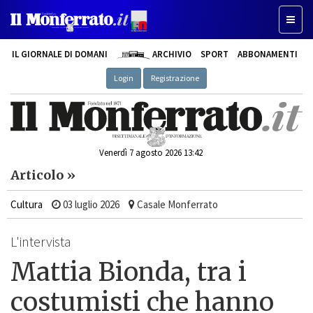
Toggle
IL GIORNALE DI DOMANI
ARCHIVIO
SPORT
ABBONAMENTI
Login
Registrazione
Venerdì 7 agosto 2026 13:42
Articolo »
Cultura
03 luglio 2026
Casale Monferrato
L'intervista
Mattia Bionda, tra i
costumisti che hanno