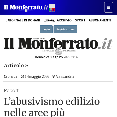
Toggle
IL GIORNALE DI DOMANI
ARCHIVIO
SPORT
ABBONAMENTI
Login
Registrazione
Domenica 9 agosto 2026 09:36
Articolo »
Cronaca
14 maggio 2026
Alessandria
Report
L’abusivismo edilizio
nelle aree più