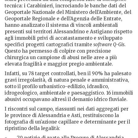
tecnica: i Carabinieri, incrociando le banche dati del
Geoportale Nazionale del Ministero dell’Ambiente, del
Geoportale Regionale e dell’Agenzia delle Entrate,
hanno analizzato il sistema di vincoli ambientali
presenti sui territori Alessandrino e Astigiano rispetto
agli immobili privi di accatastamento e sviluppato
specifici progetti cartografici tramite
software Q-Gis
.
Questo ha permesso di colpire con precisione
chirurgica un campione di abusi nelle aree a più
elevata fragilità e maggior pregio ambientale.
Infatti, su 78 target controllati, ben il 90% ha palesato
gravi irregolarità, di natura penale e amministrativa,
sotto il profilo urbanistico-edilizio, idraulico,
idrogeologico, ambientale e paesaggistico. 16 immobili
abusivi occupavano altresì il demanio idrico fluviale.
I riscontri sul campo, riassunti nei dati aggregati per
le province di Alessandria e Asti, restituiscono la
fotografia di un’azione capillare e determinante per il
ripristino della legalità:
- 70 notizie di reato alle Procure di Alessandria,