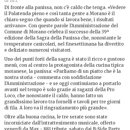
di m.r.
Di fronte alla panissa, non c’è caldo che tenga. «Vedere
il Palatenda pieno e così tanta gente a Morano è il
chiaro segno che quando si lavora bene, i risultati
arrivano». Con queste parole l’Amministrazione del
Comune di Morano celebra il successo della 39ª
edizione della Sagra della Panissa che, nonostante le
temperature canicolari, nel finesettimana ha divertito
e deliziato numerosi visitatori.
Uno dei punti forti della sagra è stato il ricco e gustoso
menù, con al centro la protagonista della cucina tipica
moranese, la panissa: «Parliamo di un piatto che è la
nostra storia - commenta con soddisfazione
l’Amministrazione - e se oggi continuiamo a portarlo
avanti nel tempo è solo grazie ai ragazzi della Pro
Loco, che nonostante il caldo, hanno fatto un
grandissimo lavoro tra fornelli e tavoli per tre giorni
di fila. A loro va il ringraziamento più grande».
Oltre alla buona cucina, le tre serate sono state
incorniciate dall’intrattenimento musicale, offerto
venerdì da Max - 883 tribute, sabato dai B-Side Party