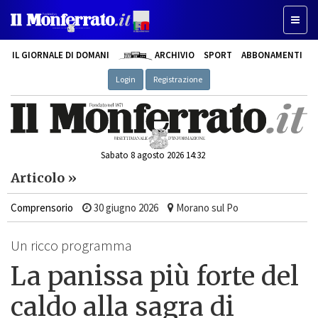
Toggle
IL GIORNALE DI DOMANI
ARCHIVIO
SPORT
ABBONAMENTI
Login
Registrazione
Sabato 8 agosto 2026 14:32
Articolo »
Comprensorio
30 giugno 2026
Morano sul Po
Un ricco programma
La panissa più forte del
caldo alla sagra di