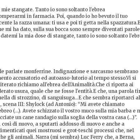
mie stangate. Tanto io sono soltanto l’ebrea
comperarmi in farmacia. Poi, quando io ho bevuto il tuo
cente la razza umana: ti usa e poi ti getta nella spazzatura.
che mi ha dato, sulla sua bocca sono sempre diventati parole
datemi la mia dose di stangate, tanto io sono soltanto l’eb
elle parlate monferrine. Indignazione e sarcasmo sembrano
ento accusatorio ed autoasso-lutorio al tempo stesso.Vi si
iterato richiamo all’ebrea dell’Animalità.Che ci riporta ai
derato usura, quale che ne fosse l’entità.E che, una parola ti
quella di strozzino, di sanguisuga...E che sembra riportarci al
, scena III: Shylock (ad Antonio): “Mi avete chiamato
breo (...). Avete schizzato il vostro muco sulla mia barba e 
ate un cane randagio sulla soglia della vostra casa (...)”.
 così di nuovo, a sputarti addosso di nuovo e anche a
dimenticati quei mostruosi e grot-teschi processi che, nel
he gli animali. Narra (mi sembra) Luc Ferry che, a Berna,