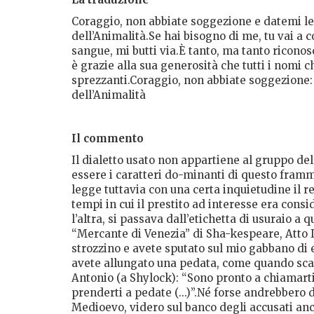
Coraggio, non abbiate soggezione e datemi le 
dell’Animalità.Se hai bisogno di me, tu vai a 
sangue, mi butti via.È tanto, ma tanto riconos
è grazie alla sua generosità che tutti i nomi 
sprezzanti.Coraggio, non abbiate soggezione: 
dell’Animalità
Il commento
Il dialetto usato non appartiene al gruppo d
essere i caratteri do-minanti di questo framm
legge tuttavia con una certa inquietudine il re
tempi in cui il prestito ad interesse era consi
l’altra, si passava dall’etichetta di usuraio a 
“Mercante di Venezia” di Sha-kespeare, Atto I
strozzino e avete sputato sul mio gabbano di e
avete allungato una pedata, come quando scacci
Antonio (a Shylock): “Sono pronto a chiamarti
prenderti a pedate (...)”.Né forse andrebbero 
Medioevo, videro sul banco degli accusati anc