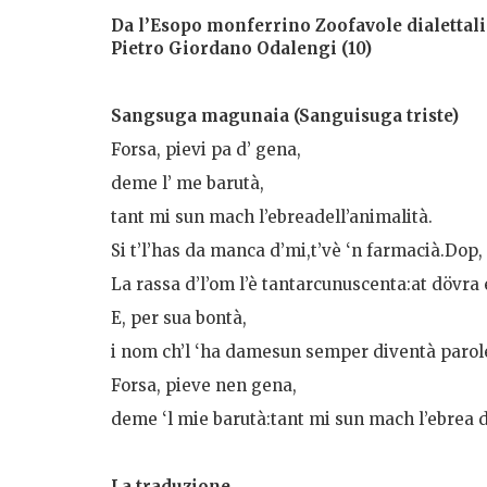
Da l’Esopo monferrino Zoofavole dialettali 
Pietro
Giordano
Odalengi
(10)
Sangsuga magunaia (Sanguisuga triste)
Forsa, pievi pa d’ gena,
deme l’ me barutà,
tant mi sun mach l’ebreadell’animalità.
Si t’l’has da manca d’mi,t’vè ‘n farmacià.Dop, q
La rassa d’l’om l’è tantarcunuscenta:at dövra
E, per sua bontà,
i nom ch’l ‘ha damesun semper diventà parol
Forsa, pieve nen gena,
deme ‘l mie barutà:tant mi sun mach l’ebrea d
La traduzione