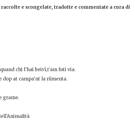
raccolte e scongelate, tradotte
e commentate a cura di
uand chi l’hai beivì,t’am futi via.
 e dop at campa‘nt la rümenta.
e grame.
ell’Animalità