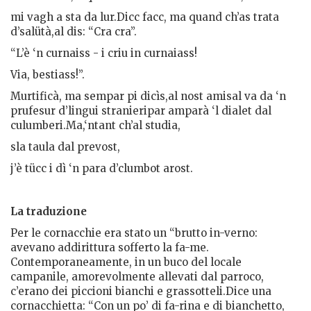
mi vagh a sta da lur.Dicc facc, ma quand ch’as trata
d’salütà,al dis: “Cra cra”.
“L’è ‘n curnaiss - i criu in curnaiass!
Via, bestiass!”.
Murtificà, ma sempar pi dicìs,al nost amisal va da ‘n
prufesur d’lingui stranieripar amparà ‘l dialet dal
culumberi.Ma,‘ntant ch’al studia,
sla taula dal prevost,
j’è tücc i dì ‘n para d’clumbot arost.
La traduzione
Per le cornacchie era stato un “brutto in-verno:
avevano addirittura sofferto la fa-me.
Contemporaneamente, in un buco del locale
campanile, amorevolmente allevati dal parroco,
c’erano dei piccioni bianchi e grassotteli.Dice una
cornacchietta: “Con un po’ di fa-rina e di bianchetto,