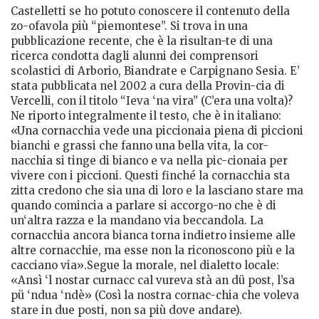
Castelletti se ho potuto conoscere il contenuto della
zo-ofavola più “piemontese”. Si trova in una
pubblicazione recente, che è la risultan-te di una
ricerca condotta dagli alunni dei comprensori
scolastici di Arborio, Biandrate e Carpignano Sesia. E’
stata pubblicata nel 2002 a cura della Provin-cia di
Vercelli, con il titolo “Ieva ‘na vira” (C’era una volta)?
Ne riporto integralmente il testo, che è in italiano:
«Una cornacchia vede una piccionaia piena di piccioni
bianchi e grassi che fanno una bella vita, la cor-
nacchia si tinge di bianco e va nella pic-cionaia per
vivere con i piccioni. Questi finché la cornacchia sta
zitta credono che sia una di loro e la lasciano stare ma
quando comincia a parlare si accorgo-no che è di
un‘altra razza e la mandano via beccandola. La
cornacchia ancora bianca torna indietro insieme alle
altre cornacchie, ma esse non la riconoscono più e la
cacciano via».Segue la morale, nel dialetto locale:
«Ansì ‘l nostar curnacc cal vureva stà an dü post, l’sa
pü ‘ndua ‘ndè» (Così la nostra cornac-chia che voleva
stare in due posti, non sa più dove andare).