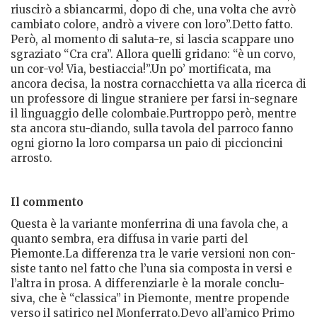
riuscirò a sbiancarmi, dopo di che, una volta che avrò
cambiato colore, andrò a vivere con loro”.Detto fatto.
Però, al momento di saluta-re, si lascia scappare uno
sgraziato “Cra cra”. Allora quelli gridano: “è un corvo,
un cor-vo! Via, bestiaccia!”.Un po’ mortificata, ma
ancora decisa, la nostra cornacchietta va alla ricerca di
un professore di lingue straniere per farsi in-segnare
il linguaggio delle colombaie.Purtroppo però, mentre
sta ancora stu-diando, sulla tavola del parroco fanno
ogni giorno la loro comparsa un paio di piccioncini
arrosto.
Il commento
Questa è la variante monferrina di una favola che, a
quanto sembra, era diffusa in varie parti del
Piemonte.La differenza tra le varie versioni non con-
siste tanto nel fatto che l’una sia composta in versi e
l’altra in prosa. A differenziarle è la morale conclu-
siva, che è “classica” in Piemonte, mentre propende
verso il satirico nel Monferrato.Devo all’amico Primo