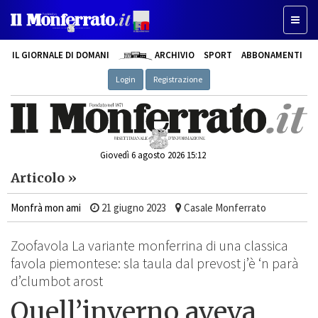
Toggle
IL GIORNALE DI DOMANI
ARCHIVIO
SPORT
ABBONAMENTI
Login
Registrazione
Giovedì 6 agosto 2026 15:12
Articolo »
Monfrà mon ami
21 giugno 2023
Casale Monferrato
Zoofavola La variante monferrina di una classica
favola piemontese: sla taula dal prevost j’è ‘n parà
d’clumbot arost
Quell’inverno aveva