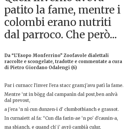
patito la fame, mentre i
colombi erano nutriti
dal parroco. Che però...
Da “L’Esopo Monferrino” Zoofavole dialettali
raccolte e scongelate, tradotte e
commentate a cura
di
Pietro
Giordano
Odalengi
(6)
Par i curnacc l’inver l’era stacc gram:j’avu patì la fame.
Mentre ‘nt in bögg dal campanìn dal post,ben anlvà
dal prevost,
a j’era ‘n nì cun dunzen-i d’ clumbotbianch e grassot.
In curnaiett al fa: “Cun dla farin-ae ‘n po’ d’causin-a,
ma sbianch, e quand ch’ i’ avrö cambià culur,