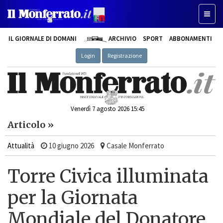
Toggle
IL GIORNALE DI DOMANI
ARCHIVIO
SPORT
ABBONAMENTI
Login
Registrazione
Venerdì 7 agosto 2026 15:45
Articolo »
Attualità
10 giugno 2026
Casale Monferrato
Torre Civica illuminata
per la Giornata
Mondiale del Donatore