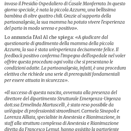
invaso il Presidio Ospedaliero di Casale Monferrato. In questo
giorno speciale, è nata la piccola Azzurra, una bellissima
bambina di oltre quattro chili. Grazie al supporto della
partoanalgesia, la sua mamma ha potuto vivere l'esperienza
del parto in modo sereno e positivo».
Lo annuncia l'Asl Al che spiega:
«A giudicare dal
questionario di gradimento della mamma della piccola
Azzurra, la sua è stata un'esperienza decisamente felice. Il
feedback positivo conferma l'impegno dell'ospedale nel voler
offrire questa procedura ogni volta che si presentano le
condizioni adatte. La partoanalgesia, infatti, è una procedura
elettiva che richiede una serie di prerequisiti fondamentali
per essere attuata in sicurezza».
«Il successo di questa nascita, avvenuta alla presenza del
direttore del dipartimento Strutturale Emergenza-Urgenza
dott.ssa Ermelinda Martuscelli , è stato reso possibile da
un'équipe di professionisti straordinari. Carmela Sinopoli e
Lorenza Alliata, specialiste in Anestesia e Rianimazione, in
staff alla struttura complessa di Anestesia e Rianimazione
diretta da Francesco Lemut, hanno assistito la partoriente