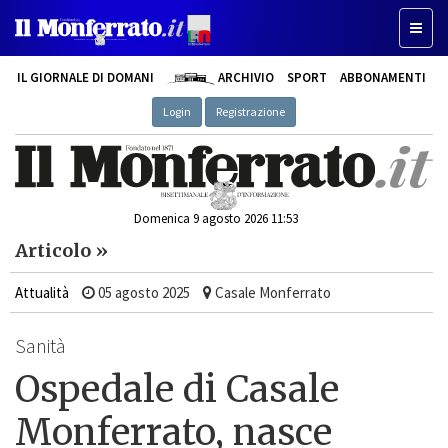
Toggle
IL GIORNALE DI DOMANI
ARCHIVIO
SPORT
ABBONAMENTI
Login
Registrazione
Domenica 9 agosto 2026 11:53
Articolo »
Attualità
05 agosto 2025
Casale Monferrato
Sanità
Ospedale di Casale
Monferrato, nasce