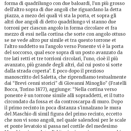
forma di quadrilungo con due baloardi, l’un più grosso
dell’altro sopra di due angoli che riguardano la detta
piazza, a mezo dei quali vi sta la porta, et sopra gli
altri due angoli di detto quadrilungo vi stanno due
torroni per ciascun angolo in forma circolare et fra
mezzo di essi nella cortina che sorte con angolo ottuso
se ne vede altro pur simile et tra questo torrone et
l’altro suddetto su l’angolo verso Ponente vi è la porta
del soccorso, qual esce sopra di un posto avanzato da
tre lati retti et tre torrioni circolari, l’uno, cioè il più
avanzato, più grande degli altri, dal cui posto si sorte
dalla strada coperta”. E poco dopo il prezioso
manoscritto del Saletta, che riprendiamo testualmente
dai “Brevi cenni storici” di Giovanni Minoglio” (Fratelli
Bocca, Torino 1877), aggiunge: “Nella cortina verso
ponente è un torrone simile alli sopraddetti, et il tutto
circondato da fossa et da controscarpa di muro. Dopo
il primo recinto in poca distanza s’innalzano le mura
del Maschio di simil figura del primo recinto, eccetto
che non vi sono angoli, nel quale salendosi per le scale
et ponte levatoio si passa nel cortile del medesimo