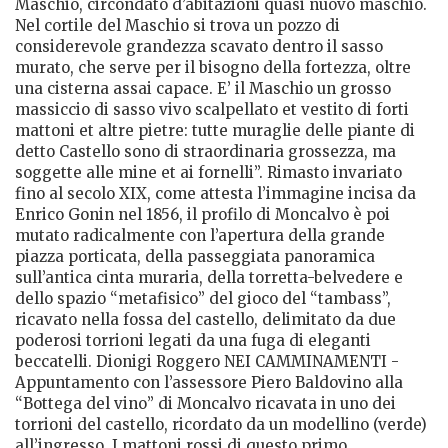
Maschio, circondato d’abitazioni quasi nuovo maschio.
Nel cortile del Maschio si trova un pozzo di
considerevole grandezza scavato dentro il sasso
murato, che serve per il bisogno della fortezza, oltre
una cisterna assai capace. E’ il Maschio un grosso
massiccio di sasso vivo scalpellato et vestito di forti
mattoni et altre pietre: tutte muraglie delle piante di
detto Castello sono di straordinaria grossezza, ma
soggette alle mine et ai fornelli”. Rimasto invariato
fino al secolo XIX, come attesta l’immagine incisa da
Enrico Gonin nel 1856, il profilo di Moncalvo è poi
mutato radicalmente con l’apertura della grande
piazza porticata, della passeggiata panoramica
sull’antica cinta muraria, della torretta-belvedere e
dello spazio “metafisico” del gioco del “tambass”,
ricavato nella fossa del castello, delimitato da due
poderosi torrioni legati da una fuga di eleganti
beccatelli. Dionigi Roggero NEI CAMMINAMENTI -
Appuntamento con l’assessore Piero Baldovino alla
“Bottega del vino” di Moncalvo ricavata in uno dei
torrioni del castello, ricordato da un modellino (verde)
all’ingresso. I mattoni rossi di questo primo