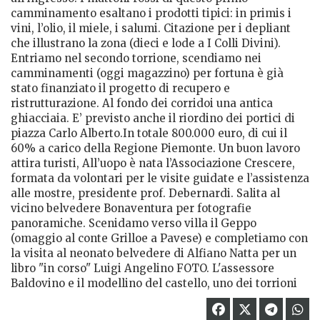
camminamento esaltano i prodotti tipici: in primis i
vini, l’olio, il miele, i salumi. Citazione per i depliant
che illustrano la zona (dieci e lode a I Colli Divini).
Entriamo nel secondo torrione, scendiamo nei
camminamenti (oggi magazzino) per fortuna è già
stato finanziato il progetto di recupero e
ristrutturazione. Al fondo dei corridoi una antica
ghiacciaia. E’ previsto anche il riordino dei portici di
piazza Carlo Alberto.In totale 800.000 euro, di cui il
60% a carico della Regione Piemonte. Un buon lavoro
attira turisti, All’uopo è nata l’Associazione Crescere,
formata da volontari per le visite guidate e l’assistenza
alle mostre, presidente prof. Debernardi. Salita al
vicino belvedere Bonaventura per fotografie
panoramiche. Scenidamo verso villa il Geppo
(omaggio al conte Grilloe a Pavese) e completiamo con
la visita al neonato belvedere di Alfiano Natta per un
libro "in corso" Luigi Angelino FOTO. L'assessore
Baldovino e il modellino del castello, uno dei torrioni