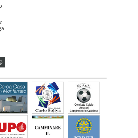
o
e
ga