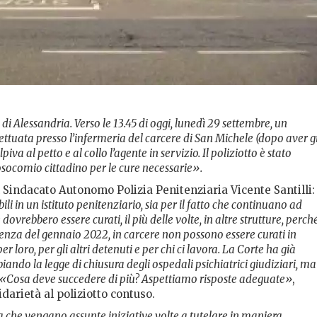
i Alessandria. Verso le 13.45 di oggi, lunedì 29 settembre, un
ettuata presso l’infermeria del carcere di San Michele (dopo aver g
piva al petto e al collo l’agente in servizio. Il poliziotto è stato
socomio cittadino per le cure necessarie».
 Sindacato Autonomo Polizia Penitenziaria Vicente Santilli:
ili in un istituto penitenziario, sia per il fatto che continuano ad
ovrebbero essere curati, il più delle volte, in altre strutture, perché
enza del gennaio 2022, in carcere non possono essere curati in
loro, per gli altri detenuti e per chi ci lavora. La Corte ha già
biando la legge di chiusura degli ospedali psichiatrici giudiziari, ma
ta. «Cosa deve succedere di più? Aspettiamo risposte adeguate»
,
darietà al poliziotto contuso.
che vengano assunte iniziative volte a tutelare in maniera