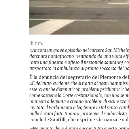
di r.m.
«Ancora un grave episodio nel carcere San Michele d
detenuto nordafricano, rientrando da una visita eff
rotto una finestra e offeso il personale sanitario), col
trasportato in ambulanza al pronto soccorso del no
È la denuncia del segretario del Piemonte del
«È del tutto evidente che si tratta di gesti inammissib
esserci anche detenuti con problemi psichiatrici che d
come sostiene la Corte costituzionale, con una sent
maniera adeguata e creano problemi di sicurezza per 
invitato il Parlamento a legiferare in tal senso, cam
nulla è stato fatto finora», prosegue il sindacalis
conclude Santilli, che esprime vicinanza e soli
«Ma quanto deve durare ancora tutto questo, prima 