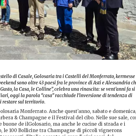
tello di Casale, Golosaria tra i Castelli del Monferrato, kermesse
weekend sono oltre 43 paesi fra le province di Asti e Alessandria c
Gusto, la Casa, le Colline”, celebra una rinascita: se vent’anni fa si
ari, oggi la parola “casa” racchiude l’inversione di tendenza di
restare sul territorio.
 Golosaria Monferrato. Anche quest’anno, sabato e domenica,
Barbera & Champagne e il Festival del cibo. Nelle sue sale, co
se buone de ilGolosario, ma anche le cucine di strada e i
sso, le 100 Bollicine tra Champagne di piccoli vignerons