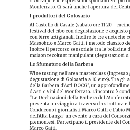
d’Oltralpe e le espressioni spumantiere più int
Monferrato. Ci sarà anche l’apertura del Centr
I produttori del Golosario
Al Castello di Casale (sabato ore 11-20 - cucine 
festival del cibo con degustazione e acquisto p
con birre artigianali. Inoltre le tre enoteche 
Massobrio e Marco Gatti, i metodo classico del
Inoltre il percorso sensoriale tra le bollicine
maison recoltant manipulant (degustazioni a
Le Sfumature della Barbera
Wine tasting nell’area masterclass (ingresso 
degustazione di Golosaria a 10 euro). Tra gli
della Barbera d’Asti DOCG”, un approfondimen
d’Asti e Vini del Monferrato. L’incontro è con
“Le Declinazioni della Barbera del Monferrato
presenta un viaggio attraverso la struttura e
Conducono i giornalisti Marco Gatti e Fabio M
dell’Alta Langa” un evento a cura del Consorzi
piemontesi. Partecipano il presidente del Cons
Marco Gatti.