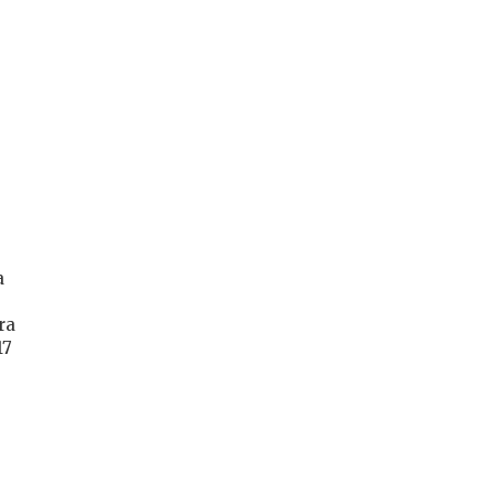
a
ra
17