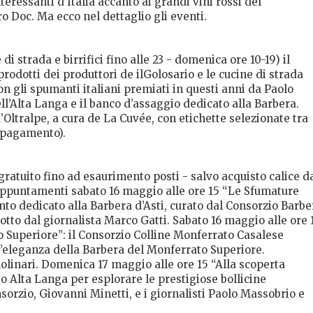
eressanti d’Italia accanto ai grandi vini rossi del
o Doc. Ma ecco nel dettaglio gli eventi.
di strada e birrifici fino alle 23 - domenica ore 10-19) il
rodotti dei produttori de ilGolosario e le cucine di strada
con gli spumanti italiani premiati in questi anni da Paolo
l’Alta Langa e il banco d’assaggio dedicato alla Barbera.
 d’Oltralpe, a cura de La Cuvée, con etichette selezionate tra
 pagamento).
gratuito fino ad esaurimento posti - salvo acquisto calice d
 appuntamenti sabato 16 maggio alle ore 15 “Le Sfumature
to dedicato alla Barbera d’Asti, curato dal Consorzio Barbe
dotto dal giornalista Marco Gatti. Sabato 16 maggio alle ore 
 Superiore”: il Consorzio Colline Monferrato Casalese
 l’eleganza della Barbera del Monferrato Superiore.
olinari. Domenica 17 maggio alle ore 15 “Alla scoperta
o Alta Langa per esplorare le prestigiose bollicine
orzio, Giovanni Minetti, e i giornalisti Paolo Massobrio e