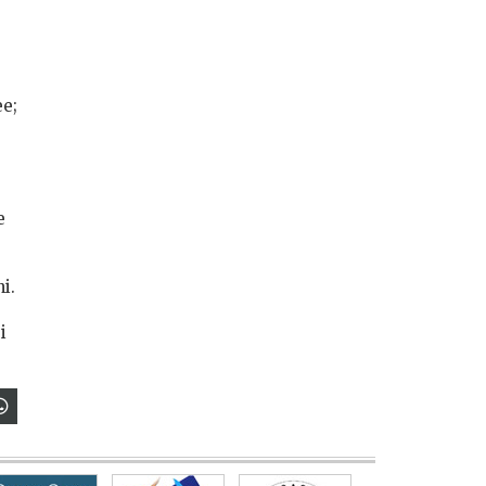
èe;
e
i.
i