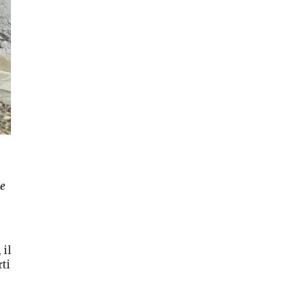
he
 il
rti