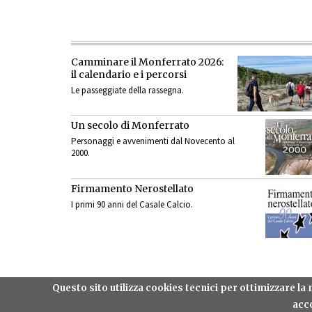
Camminare il Monferrato 2026:
il calendario e i percorsi
Le passeggiate della rassegna.
Un secolo di Monferrato
Personaggi e avvenimenti dal Novecento al
2000.
Firmamento Nerostellato
I primi 90 anni del Casale Calcio.
Questo sito utilizza cookies tecnici per ottimizzare l
Copyright © 2018, Editrice Monferrato S.r.l. - Partita iva: 00150360063
acco