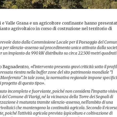
gi e Valle Grana e un agricoltore confinante hanno presenta
ianto agrivoltaico in corso di costruzione nel territorio di
orevole dato dalla Commissione Locale per il Paesaggio del Comu
a per silenzio-assenso sul procedimento unico attivato dalla socie
r un impianto da 990 kW distribuito su circa 22.500 metri quadrati
olo Bagnadentro,
«l’intervento presenta gravi criticità sotto il profi
eressata rientra nella buffer zone del sito patrimonio mondiale “I
 Monferrato”. In tale zona, la normativa regionale impone specifici
i progetto di questo tipo».
enuto incompleto e fuorviante, poiché non considera l’impatto visiv
 del Comune di Viarigi, né la vicinanza della Torre dei Segnali di
rizzazione è maturata tramite silenzio-assenso, nell’ambito di una
ivoltaici che mantengono la continuità agricola. Secondo il ricorso
e, poiché l’attività agricola prevista (apicoltura e coltivazione di