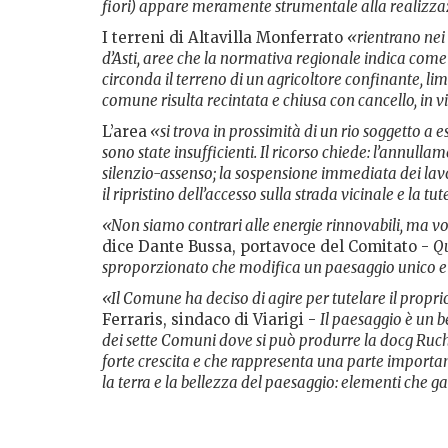
fiori) appare meramente strumentale alla realizzaz
I terreni di Altavilla Monferrato
«rientrano nei 
d’Asti, aree che la normativa regionale indica come 
circonda il terreno di un agricoltore confinante, lim
comune risulta recintata e chiusa con cancello, in 
L’area
«si trova in prossimità di un rio soggetto a e
sono state insufficienti. Il ricorso chiede: l’annul
silenzio-assenso; la sospensione immediata dei lavo
il ripristino dell’accesso sulla strada vicinale e la tut
«Non siamo contrari alle energie rinnovabili, ma vog
dice Dante Bussa, portavoce del Comitato -
Qu
sproporzionato che modifica un paesaggio unico e 
«Il Comune ha deciso di agire per tutelare il proprio t
Ferraris, sindaco di Viarigi -
Il paesaggio è un b
dei sette Comuni dove si può produrre la docg Ruc
forte crescita e che rappresenta una parte importan
la terra e la bellezza del paesaggio: elementi che g