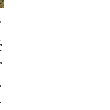
to
ne
tà
 di
lo
o
,