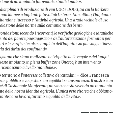
ione di un impianto fotovoltaico tradizionale».
disciplinari di produzione di vini DOC e DOCG, tra cui la Barbera
non idonee a impianti fotovoltaici a terra. Non ultimo, l’impianto
itandone l’accesso e l’attività agricola. Una strada vicinale di uso
violazione delle norme sulla comunione dei beni».
sondazioni: secondo i ricorrenti, le verifiche geologiche e idraulich
lamento del parere paesaggistico e dell’autorizzazione formatasi per
ri e la verifica tecnica completa dell’impatto sul paesaggio Unesco
ela dei diritti dei confinanti».
liamo che siano realizzate nel rispetto delle regole e dei luoghi
–
esto impianto, in piena buffer zone Unesco, è un intervento
riconosciuto a livello mondiale».
erritorio e l’interesse collettivo dei cittadini
– dice Francesca
ene pubblico e va gestito con equilibrio e trasparenza. Il nostro è u
hé di Castagnole Monferrato, un vino che sta vivendo un momento 
te della nostra identità agricola. L’unica vera risorsa che abbiamo 
arantiscono lavoro, turismo e qualità della vita».