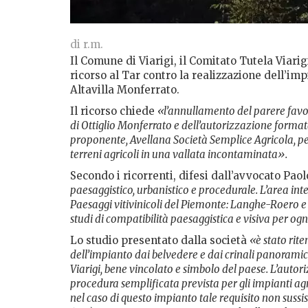
di r.m.
Il Comune di Viarigi, il Comitato Tutela Viari
ricorso al Tar contro la realizzazione dell’imp
Altavilla Monferrato.
Il ricorso chiede
«l’annullamento del parere fav
di Ottiglio Monferrato e dell’autorizzazione format
proponente, Avellana Società Semplice Agricola, pe
terreni agricoli in una vallata incontaminata».
Secondo i ricorrenti, difesi dall’avvocato Pa
paesaggistico, urbanistico e procedurale. L’area int
Paesaggi vitivinicoli del Piemonte: Langhe-Roero e
studi di compatibilità paesaggistica e visiva per ogn
Lo studio presentato dalla società
«è stato rit
dell’impianto dai belvedere e dai crinali panoramici
Viarigi, bene vincolato e simbolo del paese. L’auto
procedura semplificata prevista per gli impianti agr
nel caso di questo impianto tale requisito non sussist