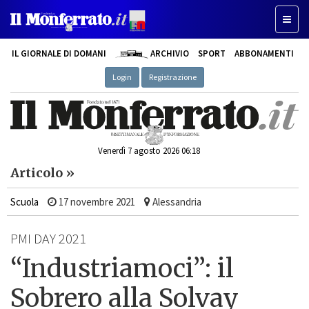
Toggle
IL GIORNALE DI DOMANI
ARCHIVIO
SPORT
ABBONAMENTI
Login
Registrazione
Venerdì 7 agosto 2026 06:18
Articolo »
Scuola
17 novembre 2021
Alessandria
PMI DAY 2021
“Industriamoci”: il
Sobrero alla Solvay