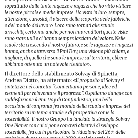
soprattutto dalle tante ragazze e ragazzi che ho visto visitare
le nostre piccole e medie imprese. Ho visto in loro, sempre,
attenzione, curiosità, il piacere della scoperta delle fabbriche
e del mondo del lavoro. Loro sono tornati alle scuole
arricchiti, certo, ma anche per noi imprenditori queste visite
sono state utili e ci hanno sempre lasciato del valore. Nelle
scuole sta crescendo il nostro futuro, e se le ragazze e i ragazzi
hanno, anche attraverso il Pmi Day, una visione più chiara, e
migliore, di quello che sono le imprese sul territorio, ebbene
abbiamo ottenuto un notevole risultato».
Il direttore dello stabilimento Solvay di Spinetta,
Andrea Diotto, ha affermato:
«Il proposito di Solvay si
sintetizza nel concetto “Connettiamo persone, idee ed
elementi per reinventare il progresso”.
Ospitiamo dunque con
soddisfazione il Pmi Day di Confindustria, una bella
occasione di confronto fra mondo della scuola e imprese del
territorio su un tema attuale e di prospettiva come la
sostenibilità.
Il nostro Gruppo ha lanciato la strategia Solvay
One Planet con cui si pone concreti obiettivi di sviluppo
sostenibile, fra cui in particolare la riduzione del 26% delle