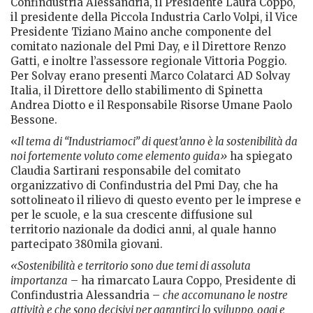
Confindustria Alessandria, il Presidente Laura Coppo,
il presidente della Piccola Industria Carlo Volpi, il Vice
Presidente Tiziano Maino anche componente del
comitato nazionale del Pmi Day, e il Direttore Renzo
Gatti, e inoltre l’assessore regionale Vittoria Poggio.
Per Solvay erano presenti Marco Colatarci AD Solvay
Italia, il Direttore dello stabilimento di Spinetta
Andrea Diotto e il Responsabile Risorse Umane Paolo
Bessone.
«
Il tema di “Industriamoci” di quest’anno è la sostenibilità da
noi fortemente voluto come elemento guida»
ha spiegato
Claudia Sartirani responsabile del comitato
organizzativo di Confindustria del Pmi Day, che ha
sottolineato il rilievo di questo evento per le imprese e
per le scuole, e la sua crescente diffusione sul
territorio nazionale da dodici anni, al quale hanno
partecipato 380mila giovani.
«Sostenibilità e territorio sono due temi di assoluta
importanza
– ha rimarcato Laura Coppo, Presidente di
Confindustria Alessandria –
che accomunano le nostre
attività e che sono decisivi per garantirci lo sviluppo, oggi e