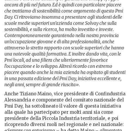
ancora di più nel futuro. Ed è quindi con particolare piacere
che trattiamo di sostenibilità come argomento di questo Pmi
Day. Ci ritroviamo insomma a presentare agli studenti delle
scuole medie superiori un’azienda come Solvay che sulla
sostenibilità, e sulla ricerca, ha molto investito e investe.
Contemporaneamente garantendo nella nostra provincia
un’occupazione giovane e di alta professionalità, anche
attraverso lo stretto rapporto con scuole superiori che hanno
una notevole qualità formativa. E inoltre dando vita, con le
Pmi locali, ad una filiera che ulteriormente favorisce
l’occupazione e lo sviluppo. Altresì ricordo con estremo
piacere quando anche la mia azienda ha ospitato gli studenti
in una passata edizione del Pmi Day, iniziativa eccellente e,
negli anni, sempre di grande riuscita».
Anche Tiziano Maino, vice presidente di Confindustria
Alessandria e componente del comitato nazionale del
Pmi Day, ha sottolineato il valore di questa iniziativa
alla quale ha partecipato per molti anni sia come
presidente della Piccola Industria territoriale, e poi
ricoprendo diversi ruoli nel regionale e nel nazionale:
«Sempre con entusiasmo
– ha detto Maino –
alimentato