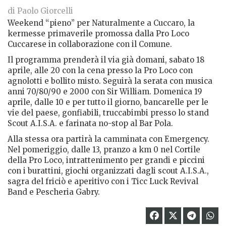
di Paolo Giorcelli
Weekend “pieno” per Naturalmente a Cuccaro, la
kermesse primaverile promossa dalla Pro Loco
Cuccarese in collaborazione con il Comune.
Il programma prenderà il via già domani, sabato 18
aprile, alle 20 con la cena presso la Pro Loco con
agnolotti e bollito misto. Seguirà la serata con musica
anni 70/80/90 e 2000 con Sir William. Domenica 19
aprile, dalle 10 e per tutto il giorno, bancarelle per le
vie del paese, gonfiabili, truccabimbi presso lo stand
Scout A.I.S.A. e farinata no-stop al Bar Pola.
Alla stessa ora partirà la camminata con Emergency.
Nel pomeriggio, dalle 13, pranzo a km 0 nel Cortile
della Pro Loco, intrattenimento per grandi e piccini
con i burattini, giochi organizzati dagli scout A.I.S.A.,
sagra del friciò e aperitivo con i Ticc Luck Revival
Band e Pescheria Gabry.