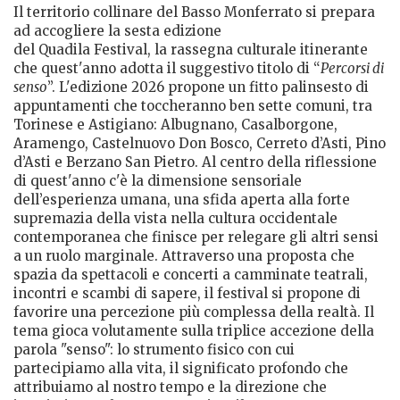
Il territorio collinare del Basso Monferrato si prepara
ad accogliere la sesta edizione
del Quadila Festival, la rassegna culturale itinerante
che quest'anno adotta il suggestivo titolo di “
Percorsi di
senso
”. L'edizione 2026 propone un fitto palinsesto di
appuntamenti che toccheranno ben sette comuni, tra
Torinese e Astigiano: Albugnano, Casalborgone,
Aramengo, Castelnuovo Don Bosco, Cerreto d’Asti, Pino
d’Asti e Berzano San Pietro. Al centro della riflessione
di quest'anno c'è la dimensione sensoriale
dell’esperienza umana, una sfida aperta alla forte
supremazia della vista nella cultura occidentale
contemporanea che finisce per relegare gli altri sensi
a un ruolo marginale. Attraverso una proposta che
spazia da spettacoli e concerti a camminate teatrali,
incontri e scambi di sapere, il festival si propone di
favorire una percezione più complessa della realtà. Il
tema gioca volutamente sulla triplice accezione della
parola "senso": lo strumento fisico con cui
partecipiamo alla vita, il significato profondo che
attribuiamo al nostro tempo e la direzione che