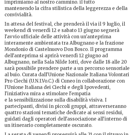
imprimiamo al nostro cammino. il tutto
mantenendo la cifra stilistica della leggerezza e della
convivialità.
In attesa del festival, che prenderà il via il 9 luglio, il
weekend di venerdì 12 e sabato 13 giugno segnerà
l'avvio ufficiale delle attività con un'anteprima
interamente ambientata tra Albugnano e la frazione
Mondonio di Castelnuovo Don Bosco. Il programma
dell'anteprima si aprirà venerdì 12 giugno ad
Albugnano, nella Sala Nilde Iotti, dove dalle 18 alle 20
sarà possibile prendere parte a un percorso sensoriale
al buio. Curata dall'Unione Nazionale Italiana Volontari
Pro Ciechi (U.N.I.Vo.C.) di Cuneo in collaborazione con
l’Unione Italiana dei Ciechi e degli Ipovedenti,
l'iniziativa mira a stimolare l'empatia
e la sensibilizzazione sulla disabilità visiva. I
partecipanti, divisi in piccoli gruppi, attraverseranno
quattro stazioni tematiche dedicate ai sensi residui,
guidati dagli operatori dell'associazione all'interno di
un itinerario completamente oscurato.
La serata di venerdì proseguirà alle 21 con il ritrovo in