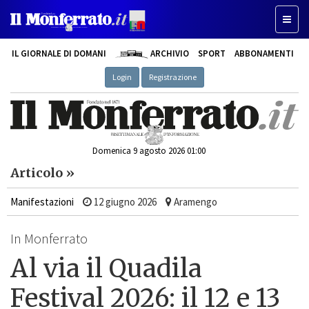
Toggle
IL GIORNALE DI DOMANI
ARCHIVIO
SPORT
ABBONAMENTI
Login
Registrazione
Domenica 9 agosto 2026 01:00
Articolo »
Manifestazioni
12 giugno 2026
Aramengo
In Monferrato
Al via il Quadila
Festival 2026: il 12 e 13