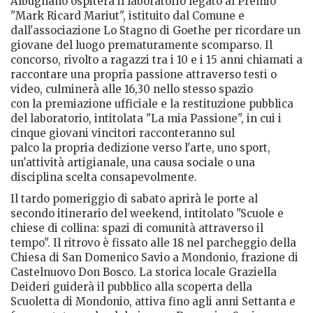
Albugnano ospiterà il laboratorio legato al Premio
"Mark Ricard Mariut", istituito dal Comune e
dall'associazione Lo Stagno di Goethe per ricordare un
giovane del luogo prematuramente scomparso. Il
concorso, rivolto a ragazzi tra i 10 e i 15 anni chiamati a
raccontare una propria passione attraverso testi o
video, culminerà alle 16,30 nello stesso spazio
con la premiazione ufficiale e la restituzione pubblica
del laboratorio, intitolata "La mia Passione", in cui i
cinque giovani vincitori racconteranno sul
palco la propria dedizione verso l'arte, uno sport,
un'attività artigianale, una causa sociale o una
disciplina scelta consapevolmente.
Il tardo pomeriggio di sabato aprirà le porte al
secondo itinerario del weekend, intitolato "Scuole e
chiese di collina: spazi di comunità attraverso il
tempo". Il ritrovo è fissato alle 18 nel parcheggio della
Chiesa di San Domenico Savio a Mondonio, frazione di
Castelnuovo Don Bosco. La storica locale Graziella
Deideri guiderà il pubblico alla scoperta della
Scuoletta di Mondonio, attiva fino agli anni Settanta e