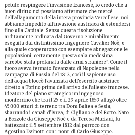
potuto respingere l’invasione francese, io credo che a
buon diritto noi possiamo affermare che mercé
dell’allagamento della intera provincia Vercellese, noi
abbiamo impedito all’invasione austriaca di estendersi
fino alla Capitale. Senza questa risoluzione
arditamente ordinata dal Governo e mirabilmente
eseguita dal distintissimo Ingegnere Cavalier Noè, e
alla quale cooperarono con esemplare abnegazione le
popolazioni, certamente questa sala medesima
sarebbe stata profanata dalle armi straniere”. Come il
fuoco aveva fermato l’avanzata di Napoleone nella
campagna di Russia del 1812, così il sapiente uso
dell’acqua bloccò l’avanzata dell’esercito austriaco
diretto a Torino prima dell’arrivo dell’alleato francese.
Ideatore del piano strategico un ingegnoso
monferrino che tra il 25 e il 29 aprile 1859 allagò oltre
45.000 ettari di terreno tra Dora Baltea e Sesia,
sbarrando i canali d’Ivrea, di Cigliano e del Rotto. Nato
a Bozzole da Giuseppe Noè e da Teresa Mariani, fu
battezzato il 5 settembre 1812 dal parroco don
Agostino Dainotti con i nomi di Carlo Giuseppe.