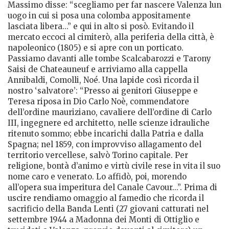
Massimo disse: “scegliamo per far nascere Valenza lun
uogo in cui si posa una colomba appositamente
lasciata libera...” e qui in alto si posò. Evitando il
mercato eccoci al cimiterò, alla periferia della città, è
napoleonico (1805) e si apre con un porticato.
Passiamo davanti alle tombe Scalcabarozzi e Tarony
Saisi de Chateauneuf e arriviamo alla cappella
Annibaldi, Comolli, Noé. Una lapide così ricorda il
nostro ‘salvatore’: “Presso ai genitori Giuseppe e
Teresa riposa in Dio Carlo Noè, commendatore
dell’ordine mauriziano, cavaliere dell’ordine di Carlo
III, ingegnere ed architetto, nelle scienze idrauliche
ritenuto sommo; ebbe incarichi dalla Patria e dalla
Spagna; nel 1859, con improvviso allagamento del
territorio vercellese, salvò Torino capitale. Per
religione, bontà d’animo e virtù civile rese in vita il suo
nome caro e venerato. Lo affidò, poi, morendo
all’opera sua imperitura del Canale Cavour...”. Prima di
uscire rendiamo omaggio al famedio che ricorda il
sacrificio della Banda Lenti (27 giovani catturati nel
settembre 1944 a Madonna dei Monti di Ottiglio e