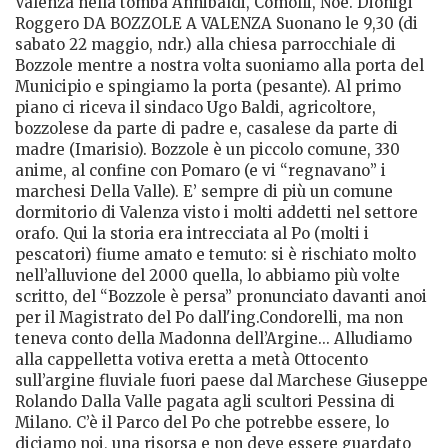
Valenza nella tomba Annibaldi, Comolli, Noé. Dionigi
Roggero DA BOZZOLE A VALENZA Suonano le 9,30 (di
sabato 22 maggio, ndr.) alla chiesa parrocchiale di
Bozzole mentre a nostra volta suoniamo alla porta del
Municipio e spingiamo la porta (pesante). Al primo
piano ci riceva il sindaco Ugo Baldi, agricoltore,
bozzolese da parte di padre e, casalese da parte di
madre (Imarisio). Bozzole è un piccolo comune, 330
anime, al confine con Pomaro (e vi “regnavano” i
marchesi Della Valle). E’ sempre di più un comune
dormitorio di Valenza visto i molti addetti nel settore
orafo. Qui la storia era intrecciata al Po (molti i
pescatori) fiume amato e temuto: si è rischiato molto
nell’alluvione del 2000 quella, lo abbiamo più volte
scritto, del “Bozzole è persa” pronunciato davanti anoi
per il Magistrato del Po dall'ing.Condorelli, ma non
teneva conto della Madonna dell’Argine... Alludiamo
alla cappelletta votiva eretta a metà Ottocento
sull’argine fluviale fuori paese dal Marchese Giuseppe
Rolando Dalla Valle pagata agli scultori Pessina di
Milano. C’è il Parco del Po che potrebbe essere, lo
diciamo noi, una risorsa e non deve essere guardato