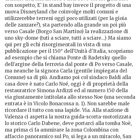
con sospetto, E’ in stand bay invece il progetto di una
nuova Disneyland che coinvolge molti comuni e
utilizzerebbe terreni oggi poco utilizati (per la gioia
delle zanzare?), sta partendo alla grande un poì più
verso Casale (Borgo San Martino) la realizzazione di
uno sky-dome (tuti a sciare, tutti a sciare...) Ma siamo
qui per gli echi risorgimentali in vista di una
pubblicazione per il 150° dell'Unità d'Italia, scopriamo
ad esempio che si chiama Ponte di Radetsky quello
dell’argine della ferrovia dal ponte di Po verso Casale,
ma neanche la signora Carla (gentile impiegata del
Comune) sa di più. Andiamo poi col sindaco Baldi alla
casa dove è nato Carlo Noé, oggi è di proprietà della
restauratrice Simona Ardizzi ed al numero 150 della
via giustamente intitolata allo stesso Noe (una seconda
entrata è in Vicolo Bonacossa n. 1). Non sarebbe male
ricordare il tutto con una lapide. Via. Alla stazione di
Valenza ci aspetta la nostra guida-scorta-motorizzata
lo storico Carlo Dabene, deve portarci alla tomba Noè,
ma prima ci fa ammirare la zona Colombina con
affaccio panoramico sul Po, si lega a un miracolo, San