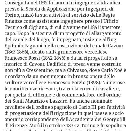
Conseguita nel 1835 la laurea in ingegneria idraulica
presso la Scuola di Applicazione per Ingegneri di
Torino, iniziò la sua attività al servizio delle Regie
Finanze come assistente ingegnere presso l’Ufficio
Tecnico di Cigliano, di cui divenne nel 1841 ispettore
capo. Dopo la stesura di un progetto di allargamento
del canale del luogo, fu impegnato, insieme all’ing.
Epifanio Fagnani, nella costruzione del canale Cavour
(1863-1866), ideato dall’agrimensore vercellese
Francesco Rossi (1842-1846) e da lui riprogettato su
incarico di Cavour. L’edificio di presa venne costruito
non più a Crescentino, ma a Chivasso, dove Carlo Noè è
ricordato da un monumento in bronzo opera dello
scultore vercellese Francesco Porzio (1898). Numerose
le onorificenze ricevute, tra cui la croce di cavaliere,
poi quella di ufficiale e di commendatore dell’ordine
dei Santi Maurizio e Lazzaro. Fu anche nominato
cavaliere dell’ordine spagnolo di Carlo III per l’attività
di progettazione dell’irrigazione in quel paese e socio
onorario corrispondente dell’Accademia dei Georgofili
di Firenze. Morì il 6 ottobre 1873 a Torino e fu sepolto a