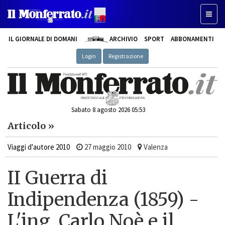
Toggle
IL GIORNALE DI DOMANI
ARCHIVIO
SPORT
ABBONAMENTI
Login
Registrazione
Sabato 8 agosto 2026 05:53
Articolo »
Viaggi d'autore 2010
27 maggio 2010
Valenza
II Guerra di
Indipendenza (1859) -
L'ing. Carlo Noè e il