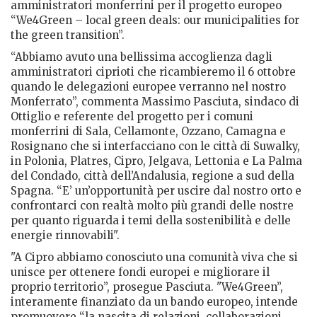
amministratori monferrini per il progetto europeo
“We4Green – local green deals: our municipalities for
the green transition”.
“Abbiamo avuto una bellissima accoglienza dagli
amministratori ciprioti che ricambieremo il 6 ottobre
quando le delegazioni europee verranno nel nostro
Monferrato”, commenta Massimo Pasciuta, sindaco di
Ottiglio e referente del progetto per i comuni
monferrini di Sala, Cellamonte, Ozzano, Camagna e
Rosignano che si interfacciano con le città di Suwalky,
in Polonia, Platres, Cipro, Jelgava, Lettonia e La Palma
del Condado, città dell’Andalusia, regione a sud della
Spagna. “E’ un’opportunità per uscire dal nostro orto e
confrontarci con realtà molto più grandi delle nostre
per quanto riguarda i temi della sostenibilità e delle
energie rinnovabili".
"A Cipro abbiamo conosciuto una comunità viva che si
unisce per ottenere fondi europei e migliorare il
proprio territorio”, prosegue Pasciuta. "We4Green”,
interamente finanziato da un bando europeo, intende
promuovere “la nascita di relazioni, collaborazioni,