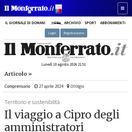
Toggle
IL GIORNALE DI DOMANI
ARCHIVIO
SPORT
ABBONAMENTI
Login
Registrazione
Lunedì 10 agosto 2026 21:51
Articolo »
Comprensorio
27 aprile 2024
Ottilgio
Territorio e sostenibilità
Il viaggio a Cipro degli
amministratori