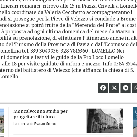
erari romanici: ritrovo alle 15 in Piazza Crivelli a Lomell
omello coordinate da Valeria Cecchetto accompagneranno i
quindi si prosegue per la Pieve di Velezzo si conclude a Breme
renotazione si potrà fruire della “Merenda del Frate” al cost
 verrà proposta ad ogni ultima domenica del mese da Marzo a
tà su prenotazione, di effettuare l’ itinerario anche in alt
ato del Turismo della Provincia di Pavia e dall’Ecomuseo del
 Lomellina tel. 339 3049936, 328 7816360 . LOMELLO Nei
i domenica e festivi le guide della Pro Loco Lomello
15 alle 18 per visite guidate di un'ora e mezzo. Info 0384 8554
terno del battistero di Velezzo (che affianca la chiesa di S.
 Lomello
Moncalvo: uno studio per
progettare il futuro
La ricerca di Evasio Soraci