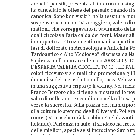
archetti pensili, presenta all’interno una sin
ha cancellato le offese del passato quando il s
canonica. Sono ben visibili nella tessitura m
suspensurae con motivi a raggiera, vale a dire
mattoni, che sorreggevano il pavimento delle 
quali circolava l’aria calda dei forni. Materia
in rapporto ai ritrovamenti romani scoperti 
tesi di dottorato in Archeologia e Antichità Po
Tardoantico e Alto Medioevo”, discussa da Na
Sapienza nell’anno accademico 2008-2009. 
L'ESPERTA VALERIA CECCHETTO (E... LE PALLe
colori ricevuto via e mail che promoziona gli 
domenica del mese da Lomello, tocca Velezzo e
in una suggestiva cripta (o li vicino). Noi in
Franco Berzero che ci tiene a mostrarci le nov
salto di mille anni e scendiamo nella chiesa 
verso la sacrestia. Sulla piazza del municipio
alla cultura lo stemma degli Olivetani. Poi gr
cuore”) si maschererà la cabina Enel davanti 
Rolando). Partenza in auto, il sindaco ha frett
delle migliori, specie se si incrociano Suv o