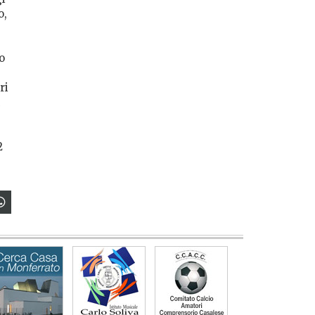
o,
o
ri
2