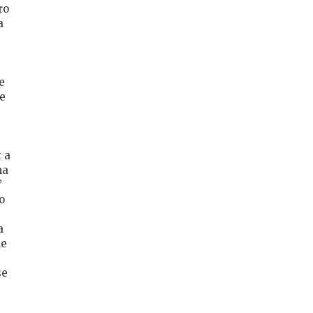
ro
a
e
le
 a
ma
’
o
a
le
se