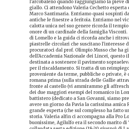
l’arcobaleno quando raggiungiamo la pieve di V
giallo. Ci attendono Valeria Cechetto esperta 
Marco Santimaria. Entriamo quasi sospinti da
antiche le finestre a feritoia. Entriamo nel vi
calotta unica nel suo genere ricorda il tempi
onore di un cardinale della famiglia Visconti.
di Lomello e la guida ci ricorda anche i ritrova
piastrelle circolari che suscitano l’interesse d
procuratoci dal prof. Olimpio Musso che ha 
dell’Accademia Nazionale dei Lincei, questo il
destinata a sostenere il pavimento sopraeleva
per il riscaldamento. Si tratta di un reimpiego
proveniente da terme, pubbliche o private, è 
romana prima (sulla strada delle Gallie attra
fronte al castello (vi ammirammo gli affreschi c
dei due maggiori esempi del romanico in Lomel
battistero (dedicato a San Govanni, siamo prep
avere un giorno da Pavia la carissima amica R
grande esperta (che sul complesso ha fatto un
storia. Valeria alfin ci accompagna alla Pro Lo
buonissime, Agilulfo era il secondo marito di 
collaudata sesta edizione (18-20 giugno) di L