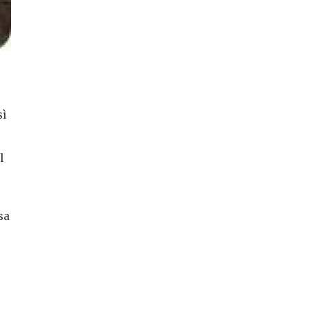
sì
l
sa