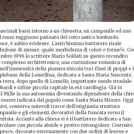
scinali bassi intorno a un chiesetta, un campanile ed uno
bel rosso rugginoso patinato del cotto antico lombardo.
ce, è subito evidente. L’antichissimo battistero risale
fezione di misure, quale morbidezza di colori e forme!». Co
embre 1996 lo scrittore Mario Soldati su questo recondito
o complesso architettonico, una costruzione romanica di
l’immensità della pianura risicola tra i filari di pioppi e i
se plebane della Lomellina, dedicata a Santa Maria Nascente,
a terra, dopo quello di Lomello, importante snodo stradale
bardi e infine piccola capitale in età carolingia. Già in
 il Mille la sua autonomia diventando dipendente della chie
 essere indicata dal popolo come Santa Maria Minore. Oggi
sivi, conserva notevoli tracce dell’originaria struttura
ampanile e gli elementi decorativi della fiancata verso il
eritoia. Accanto alla chiesa vi è il battistero dedicato a San
rcolare con piccola abside e protiro rettangolare. Costruito
i pesce, decorato esternamente con due ordini di lesene e