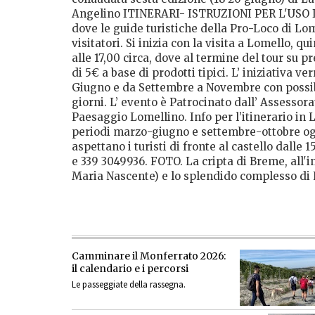
Angelino ITINERARI- ISTRUZIONI PER L'USO Itin
dove le guide turistiche della Pro-Loco di L
visitatori. Si inizia con la visita a Lomello, 
alle 17,00 circa, dove al termine del tour su p
di 5€ a base di prodotti tipici. L’ iniziativa
Giugno e da Settembre a Novembre con possibili
giorni. L’ evento è Patrocinato dall’ Assessor
Paesaggio Lomellino. Info per l’itinerario in
periodi marzo-giugno e settembre-ottobre ogn
aspettano i turisti di fronte al castello dalle 
e 339 3049936. FOTO. La cripta di Breme, all'in
Maria Nascente) e lo splendido complesso di
Camminare il Monferrato 2026:
il calendario e i percorsi
Le passeggiate della rassegna.