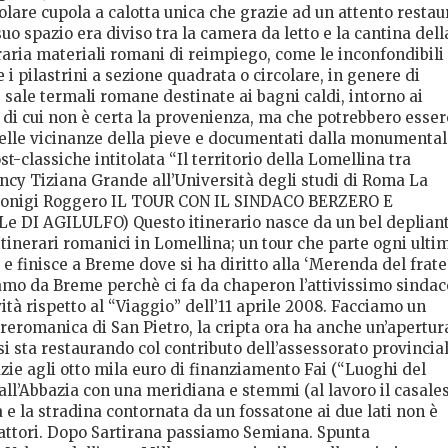
golare cupola a calotta unica che grazie ad un attento restau
uo spazio era diviso tra la camera da letto e la cantina dell
uraria materiali romani di reimpiego, come le inconfondibili
 i pilastrini a sezione quadrata o circolare, in genere di
sale termali romane destinate ai bagni caldi, intorno ai
li di cui non è certa la provenienza, ma che potrebbero esser
nelle vicinanze della pieve e documentati dalla monumenta
st-classiche intitolata “Il territorio della Lomellina tra
ncy Tiziana Grande all’Università degli studi di Roma La
Dionigi Roggero IL TOUR CON IL SINDACO BERZERO E
 DI AGILULFO) Questo itinerario nasce da un bel depliant
Itinerari romanici in Lomellina; un tour che parte ogni ulti
 finisce a Breme dove si ha diritto alla ‘Merenda del frate
iziamo da Breme perchè ci fa da chaperon l’attivissimo sindac
ità rispetto al “Viaggio” dell’11 aprile 2008. Facciamo un
preromanica di San Pietro, la cripta ora ha anche un’apertur
 si sta restaurando col contributo dell’assessorato provincia
azie agli otto mila euro di finanziamento Fai (“Luoghi del
all’Abbazia con una meridiana e stemmi (al lavoro il casale
a e la stradina contornata da un fossatone ai due lati non è
 trattori. Dopo Sartirana passiamo Semiana. Spunta