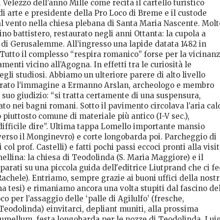
elezzo dell’anno Mille come recita il cartello turistico
di arte e presidente della Pro Loco di Breme e il custode
l vento nella chiesa plebana di Santa Maria Nascente. Molt
cino battistero, restaurato negli anni Ottanta: la cupola a
o di Gerusalemme. All’ingresso una lapide datata 1482 in
 Tutto il complesso “respira romanico” forse per la vicinan
menti vicino all’Agogna. In effetti tra le curiosità le
egli studiosi. Abbiamo un ulteriore parere di alto livello
girato l’immagine a Ermanno Arslan, archeologo e membro
 suo giudizio: “si tratta certamente di una suspensura,
to nei bagni romani. Sotto il pavimento circolava l’aria cal
 piuttosto comune di materiale più antico (I-V sec.),
difficile dire”. Ultima tappa Lomello importante mansio
verso il Monginevro) e corte longobarda poi. Parcheggio di
ol prof. Castelli) e fatti pochi passi eccoci pronti alla visi
lina: la chiesa di Teodolinda (S. Maria Maggiore) e il
arati su una piccola guida dell'editrice Liutprand che ci f
achele). Entriamo, sempre grazie ai buoni uffici della nost
a tesi) e rimaniamo ancora una volta stupiti dal fascino de
co per l’assaggio delle ‘palle di Agilulfo’ (fresche,
Teodolinda) einvitarci, depliant muniti, alla prossima
aumellum, festa longobarda per le nozze di Teodolinda. Lui