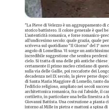
"La Pieve di Velezzo è un aggruppamento di ca
storico battistero. Il colore generale è quel 
L’autenticità romanica, e forse romanico-preco
all’undicesimo secolo: quale grazia, quale per
scriveva sul quotidiano “Il Giorno” del 1° nov
angolo di Lomellina. Vi sorge un antichissim
incredibile suggestione che sembra perdersi nel
cielo. Si tratta di una delle più antiche chie
certamente il primo nucleo cristiano di quest
sulla via delle Gallie, poi roccaforte dei Longo
decadenza nel IX secolo, la pieve perse dopo
di Santa Maria Maggiore di Lomello, tanto da
l’edificio religioso, ampliato nei secoli succes
architettonica romanica, fra cui l’abside, il c
cortiletto, in particolare una bella finestra a f
Giovanni Battista. Una costruzione a pianta ci
intorno al Mille in pietra e mattoni a spina d