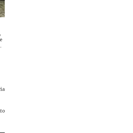
,
le
.
ria
nto