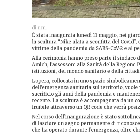
di r.m.
È stata inaugurata lunedì 11 maggio, nei giard
la scultura “Nike alata a sconfitta del Covid”,
vittime della pandemia da SARS-CoV-2 e al pe
Alla cerimonia hanno preso parte il sindaco 
Amich, l’assessore alla Sanità della Regione 
istituzioni, del mondo sanitario e della cittad
L’opera, collocata in uno spazio simbolicamen
dell’emergenza sanitaria sul territorio, vuol
sacrificio gli anni della pandemia e mantenere
recente. La scultura è accompagnata da un com
fruibile attraverso un QR code che verrà posi
Nel corso dell’inaugurazione è stato sottoline
di lasciare un segno permanente di riconoscen
che ha operato durante l’emergenza, oltre che 