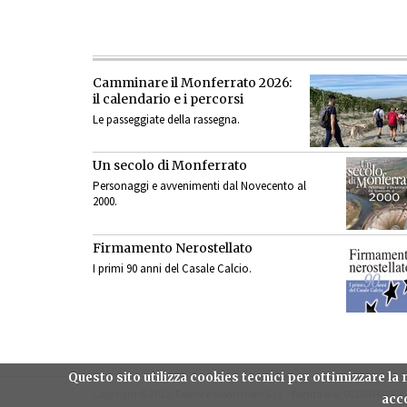
Camminare il Monferrato 2026:
il calendario e i percorsi
Le passeggiate della rassegna.
Un secolo di Monferrato
Personaggi e avvenimenti dal Novecento al
2000.
Firmamento Nerostellato
I primi 90 anni del Casale Calcio.
Questo sito utilizza cookies tecnici per ottimizzare l
Copyright © 2018, Editrice Monferrato S.r.l. - Partita iva: 00150360063
acco