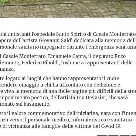
ini antistanti l’ospedale Santo Spirito di Casale Monferrato
 opera dell’artista Giovanni Saldì dedicata alla memoria del
rsonale sanitario impegnato durante l’emergenza sanitaria
di Casale Monferrato, Emanuele Capra, il deputato Enzo
Piemonte, Federico Riboldi, insieme a rappresentanti delle
inanza.
te legato ai luoghi che hanno rappresentato il cuore
e rendere omaggio a chi ha affrontato con dedizione e
 viva la memoria di una delle pagine più difficili della sto
ponimento poetico, dell’artista Iris Devasini, che sarà
zionato sul basamento.
ato il valore commemorativo dell’iniziativa, nata con l’inte
za verso il personale medico, infermieristico e sanitario
di vicinanza alle famiglie delle vittime del Covid-19.