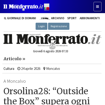
Toggle
IL GIORNALE DI DOMANI
ARCHIVIO
SPORT
ABBONAMENTI
Login
Registrazione
Giovedì 6 agosto 2026 07:33
Articolo »
Cultura
24 aprile 2026
Moncalvo
A Moncalvo
Orsolina28: “Outside
the Box” supera ogni