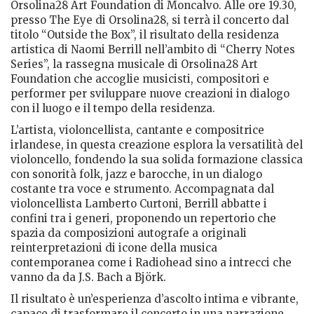
Orsolina28 Art Foundation di Moncalvo.
Alle ore 19.30,
presso The Eye di Orsolina28, si terrà il concerto dal
titolo “Outside the Box”, il risultato della residenza
artistica di Naomi Berrill nell’ambito di “Cherry Notes
Series”, la rassegna musicale di Orsolina28 Art
Foundation che accoglie musicisti, compositori e
performer per sviluppare nuove creazioni in dialogo
con il luogo e il tempo della residenza.
L’artista, violoncellista, cantante e compositrice
irlandese, in questa creazione esplora la versatilità del
violoncello, fondendo la sua solida formazione classica
con sonorità folk, jazz e barocche, in un dialogo
costante tra voce e strumento. Accompagnata dal
violoncellista Lamberto Curtoni, Berrill abbatte i
confini tra i generi, proponendo un repertorio che
spazia da composizioni autografe a originali
reinterpretazioni di icone della musica
contemporanea come i Radiohead sino a intrecci che
vanno da da J.S. Bach a Björk.
Il risultato è un’esperienza d’ascolto intima e vibrante,
capace di trasformare il concerto in una narrazione