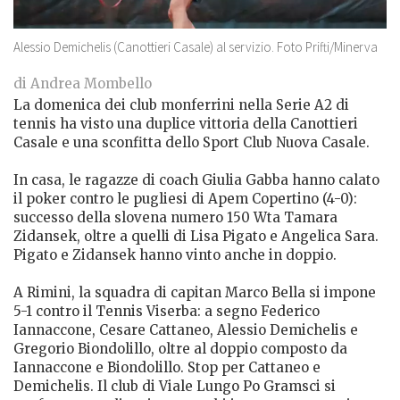
Alessio Demichelis (Canottieri Casale) al servizio. Foto Prifti/Minerva
di Andrea Mombello
La domenica dei club monferrini nella Serie A2 di
tennis ha visto una duplice vittoria della Canottieri
Casale e una sconfitta dello Sport Club Nuova Casale.
In casa, le ragazze di coach Giulia Gabba hanno calato
il poker contro le pugliesi di Apem Copertino (4-0):
successo della slovena numero 150 Wta Tamara
Zidansek, oltre a quelli di Lisa Pigato e Angelica Sara.
Pigato e Zidansek hanno vinto anche in doppio.
A Rimini, la squadra di capitan Marco Bella si impone
5-1 contro il Tennis Viserba: a segno Federico
Iannaccone, Cesare Cattaneo, Alessio Demichelis e
Gregorio Biondolillo, oltre al doppio composto da
Iannaccone e Biondolillo. Stop per Cattaneo e
Demichelis. Il club di Viale Lungo Po Gramsci si