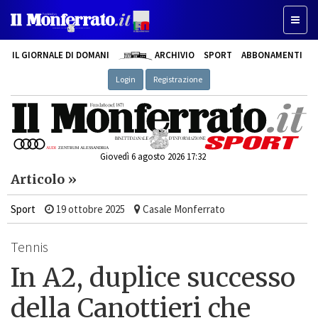
Toggle
IL GIORNALE DI DOMANI
ARCHIVIO
SPORT
ABBONAMENTI
Login
Registrazione
Giovedì 6 agosto 2026 17:32
Articolo »
Sport
19 ottobre 2025
Casale Monferrato
Tennis
In A2, duplice successo
della Canottieri che