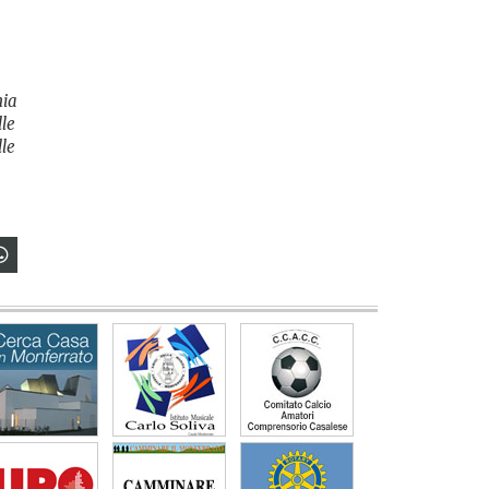
nia
lle
lle