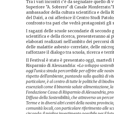
Tra i vari incontri c'è da segnalare quello di 
Superiore "A. Sobrero" di Casale Monferrato."R
ambassador della cultura scientifica e della Ri
del Dairi, a cui afferisce il Centro Studi Pato
confronto tra pari che vedrà protagonisti gli
I ragazzi delle scuole secondarie di secondo g
scientifica e della ricerca, presenteranno ai p
elaborati realizzati nell’ambito dei percorsi
delle malattie asbesto-correlate, delle microp
rafforzare il dialogo tra scuola, ricerca e terri
Il Festival è stato è presentato oggi, martedì
Risparmio di Alessandria:
«Lo sviluppo sostenib
oggi l'unica strada percorribile per offrire alle nos
rispetto dell'ambiente, puntando sulla qualità di vita
particolare, è al centro di tutte le politiche di bio
essenziali come il binomio salute alimentazione, la 
Fondazione Cassa di Risparmio di Alessandria, pr
Diffuso della Sostenibilità, che attraverso un perco
Terme e in diversi altri centri della nostra provinc
comunità locali, con particolare riferimento alle scu
circonda: il miglior investimento possibile per il f