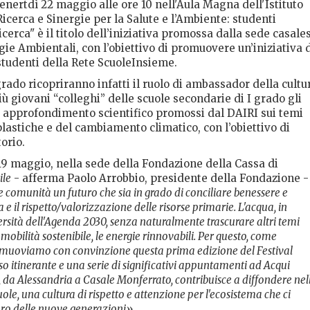
venertdì 22 maggio alle ore 10 nell'Aula Magna dell'Istituto
icerca e Sinergie per la Salute e l’Ambiente: studenti
cerca" è il titolo dell’iniziativa promossa dalla sede casale
logie Ambientali, con l’obiettivo di promuovere un’iniziativa 
 studenti della Rete ScuoleInsieme.
rado ricopriranno infatti il ruolo di ambassador della cultu
iù giovani “colleghi” delle scuole secondarie di I grado gli
 di approfondimento scientifico promossi dal DAIRI sui temi
lastiche e del cambiamento climatico, con l’obiettivo di
torio.
 19 maggio, nella sede della Fondazione della Cassa di
ile
- afferma Paolo Arrobbio, presidente della Fondazione 
tre comunità un futuro che sia in grado di conciliare benessere e
 e il rispetto/valorizzazione delle risorse primarie. L'acqua, in
diversità dell'Agenda 2030, senza naturalmente trascurare altri temi
mobilità sostenibile, le energie rinnovabili. Per questo, come
omuoviamo con convinzione questa prima edizione del Festival
rso itinerante e una serie di significativi appuntamenti ad Acqui
ia, da Alessandria a Casale Monferrato, contribuisce a diffondere nel
ole, una cultura di rispetto e attenzione per l'ecosistema che ci
uturo delle nuove generazioni».