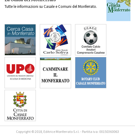
Tutte le informazioni su Casale e Comuni del Monferrato.
Copyright © 2018, Editrice Monferrato S.r.l. - Partita iva: 00150360063