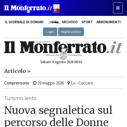
Toggle
IL GIORNALE DI DOMANI
ARCHIVIO
SPORT
ABBONAMENTI
Login
Registrazione
Sabato 8 agosto 2026 00:03
Articolo »
Comprensorio
19 maggio 2026
Lu - Cuccaro
Turismo lento
Nuova segnaletica sul
percorso delle Donne