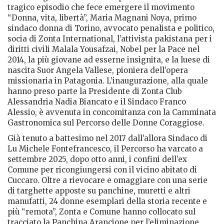
tragico episodio che fece emergere il movimento
“Donna, vita, libertà”, Maria Magnani Noya, primo
sindaco donna di Torino, avvocato penalista e politico,
socia di Zonta International, l’attivista pakistana per i
diritti civili Malala Yousafzai, Nobel per la Pace nel
2014, la più giovane ad esserne insignita, e la luese di
nascita Suor Angela Vallese, pioniera dell’opera
missionaria in Patagonia. L’inaugurazione, alla quale
hanno preso parte la Presidente di Zonta Club
Alessandria Nadia Biancato e il Sindaco Franco
Alessio, è avvenuta in concomitanza con la Camminata
Gastronomica sul Percorso delle Donne Coraggiose.
Già tenuto a battesimo nel 2017 dall’allora Sindaco di
Lu Michele Fontefrancesco, il Percorso ha varcato a
settembre 2025, dopo otto anni, i confini dell’ex
Comune per ricongiungersi con il vicino abitato di
Cuccaro. Oltre a rievocare e omaggiare con una serie
di targhette apposte su panchine, muretti e altri
manufatti, 24 donne esemplari della storia recente e
più “remota”, Zonta e Comune hanno collocato sul
tracciato la Panchina Arancione per l’eliminazione