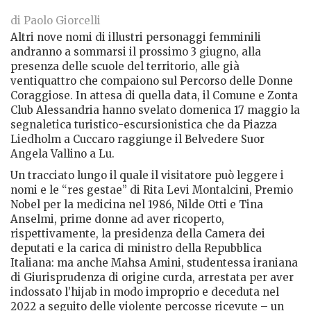
di Paolo Giorcelli
Altri nove nomi di illustri personaggi femminili
andranno a sommarsi il prossimo 3 giugno, alla
presenza delle scuole del territorio, alle già
ventiquattro che compaiono sul Percorso delle Donne
Coraggiose. In attesa di quella data, il Comune e Zonta
Club Alessandria hanno svelato domenica 17 maggio la
segnaletica turistico-escursionistica che da Piazza
Liedholm a Cuccaro raggiunge il Belvedere Suor
Angela Vallino a Lu.
Un tracciato lungo il quale il visitatore può leggere i
nomi e le “res gestae” di Rita Levi Montalcini, Premio
Nobel per la medicina nel 1986, Nilde Otti e Tina
Anselmi, prime donne ad aver ricoperto,
rispettivamente, la presidenza della Camera dei
deputati e la carica di ministro della Repubblica
Italiana: ma anche Mahsa Amini, studentessa iraniana
di Giurisprudenza di origine curda, arrestata per aver
indossato l’hijab in modo improprio e deceduta nel
2022 a seguito delle violente percosse ricevute – un