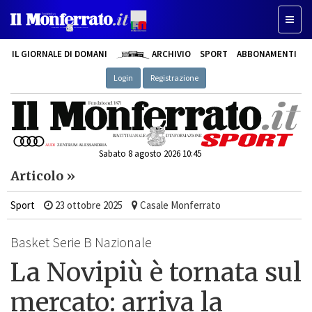
Toggle
IL GIORNALE DI DOMANI
ARCHIVIO
SPORT
ABBONAMENTI
Login
Registrazione
Sabato 8 agosto 2026 10:45
Articolo »
Sport
23 ottobre 2025
Casale Monferrato
Basket Serie B Nazionale
La Novipiù è tornata sul
mercato: arriva la