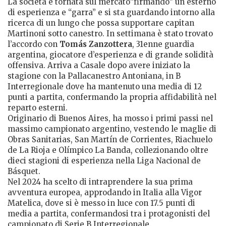
La società è tornata sul mercato”firmando” un esterno
di esperienza e “garra” e si sta guardando intorno alla
ricerca di un lungo che possa supportare capitan
Martinoni sotto canestro. In settimana è stato trovato
l’accordo con
Tomás Zanzottera
, 31enne guardia
argentina, giocatore d’esperienza e di grande solidità
offensiva. Arriva a Casale dopo avere iniziato la
stagione con la Pallacanestro Antoniana, in B
Interregionale dove ha mantenuto una media di 12
punti a partita, confermando la propria affidabilità nel
reparto esterni.
Originario di Buenos Aires, ha mosso i primi passi nel
massimo campionato argentino, vestendo le maglie di
Obras Sanitarias, San Martín de Corrientes, Riachuelo
de La Rioja e Olímpico La Banda, collezionando oltre
dieci stagioni di esperienza nella Liga Nacional de
Básquet.
Nel 2024 ha scelto di intraprendere la sua prima
avventura europea, approdando in Italia alla Vigor
Matelica, dove si è messo in luce con 17.5 punti di
media a partita, confermandosi tra i protagonisti del
campionato di Serie B Interregionale.