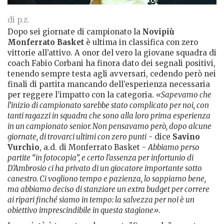
di p.z.
Dopo sei giornate di campionato la
Novipiù
Monferrato Basket
è ultima in classifica con zero
vittorie all’attivo. A onor del vero la giovane squadra di
coach Fabio Corbani ha finora dato dei segnali positivi,
tenendo sempre testa agli avversari, cedendo però nei
finali di partita mancando dell’esperienza necessaria
per reggere l’impatto con la categoria.
«Sapevamo che
l’inizio di campionato sarebbe stato complicato per noi, con
tanti ragazzi in squadra che sono alla loro prima esperienza
in un campionato senior. Non pensavamo però, dopo alcune
giornate, di trovarci ultimi con zero punti
- dice
Savino
Vurchio
, a.d. di Monferrato Basket -
Abbiamo perso
partite “in fotocopia”, e certo l’assenza per infortunio di
D’Ambrosio ci ha privato di un giocatore importante sotto
canestro. Ci vogliono tempo e pazienza, lo sappiamo bene,
ma abbiamo deciso di stanziare un extra budget per correre
ai ripari finché siamo in tempo: la salvezza per noi è un
obiettivo imprescindibile in questa stagione»
.