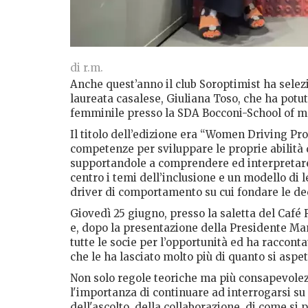
di r.m.
Anche quest’anno il club Soroptimist ha selez
laureata casalese, Giuliana Toso, che ha potut
femminile presso la SDA Bocconi-School of 
Il titolo dell’edizione era “Women Driving Pro
competenze per sviluppare le proprie abilità
supportandole a comprendere ed interpretare 
centro i temi dell’inclusione e un modello di le
driver di comportamento su cui fondare le dec
Giovedì 25 giugno, presso la saletta del Café R
e, dopo la presentazione della Presidente Man
tutte le socie per l’opportunità ed ha raccon
che le ha lasciato molto più di quanto si aspet
Non solo regole teoriche ma più consapevolezza
l'importanza di continuare ad interrogarsi su 
dell'ascolto, della collaborazione, di come si