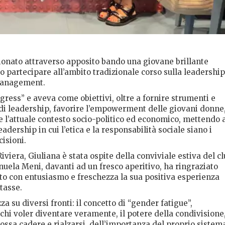
ionato attraverso apposito bando una giovane brillante
o partecipare all’ambito tradizionale corso sulla leadership
management.
gress” e aveva come obiettivi, oltre a fornire strumenti e
 di leadership, favorire l’empowerment delle giovani donne
l’attuale contesto socio-politico ed economico, mettendo 
adership in cui l’etica e la responsabilità sociale siano i
isioni.
iviera, Giuliana è stata ospite della conviviale estiva del c
uela Meni, davanti ad un fresco aperitivo, ha ringraziato
tato con entusiasmo e freschezza la sua positiva esperienza
tasse.
 su diversi fronti: il concetto di “gender fatigue”,
chi voler diventare veramente, il potere della condivisione
 possa cadere e rialzarsi, dell’importanza del proprio sistem