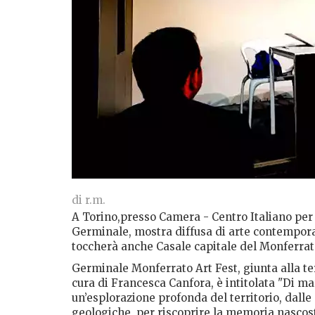
di r.m.
A Torino,presso Camera - Centro Italiano per 
Germinale, mostra diffusa di arte contempor
toccherà anche Casale capitale del Monferra
Germinale Monferrato Art Fest, giunta alla ter
cura di Francesca Canfora, è intitolata "Di m
un’esplorazione profonda del territorio, dalle 
geologiche, per riscoprire la memoria nascosta