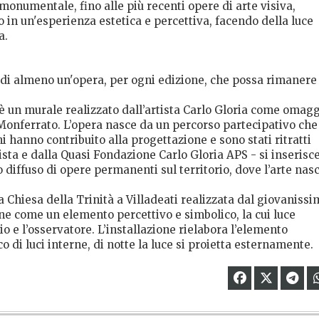
 monumentale, fino alle più recenti opere di arte visiva,
o in un'esperienza estetica e percettiva, facendo della luce
a.
 di almeno un'opera, per ogni edizione, che possa rimanere
è un murale realizzato dall’artista Carlo Gloria come omag
o Monferrato. L’opera nasce da un percorso partecipativo che
ni hanno contribuito alla progettazione e sono stati ritratti
tista e dalla Quasi Fondazione Carlo Gloria APS - si inserisc
diffuso di opere permanenti sul territorio, dove l’arte nas
a Chiesa della Trinità a Villadeati realizzata dal giovaniss
one come un elemento percettivo e simbolico, la cui luce
o e l’osservatore. L’installazione rielabora l’elemento
o di luci interne, di notte la luce si proietta esternamente.