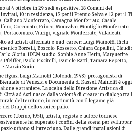
no al 4 ottobre in 29 sedi espositive, 18 Comuni del
invitati, 10 in residenza, 15 per il Premio Selva e 12 per il 
ta, Calliano Monferrato, Camagna Monferrato, Casale
Alfero, Cocconato, Frinco, Moncalvo, Montiglio Monferrato,
 Portacomaro, Viarigi, Vignale Monferrato, Villadeati.
lto ad artisti affermati e mid-career: Luigi Mainolfi, Richi
menico Borrelli, Boscolo-Rossetto, Chiara Capellini, Claudi
 Carlo Gloria, IDEM studio, Sophie Anne Herin, Marguerite
Pfeiffer, Paolo Piscitelli, Daniele Ratti, Tamara Repetto,
i e Marzio Zorio.
one figura Luigi Mainolfi (Rotondi, 1948), protagonista di
 Biennale di Venezia e Documenta di Kassel. Mainolfi è oggi
taliane e straniere. La scelta della Direzione Artistica di
 Città ad Asti nasce dalla volontà di creare un dialogo tra 
turale del territorio, in continuità con il legame già
 dei Drappi dello storico palio.
rrero (Torino, 1951), artista, regista e autore torinese
essivamente ha superato i confini della scena per sviluppa
 spazio urbano si intrecciano. Dalle grandi installazioni di