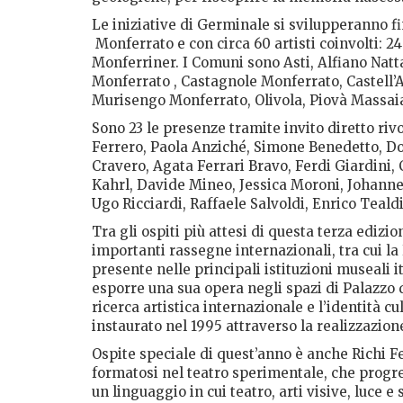
Le iniziative di Germinale si svilupperanno fi
Monferrato e con circa 60 artisti coinvolti: 24 
Monferriner. I Comuni sono Asti, Alfiano Nat
Monferrato , Castagnole Monferrato, Castell’
Murisengo Monferrato, Olivola, Piovà Massaia,
Sono 23 le presenze tramite invito diretto rivo
Ferrero, Paola Anziché, Simone Benedetto, Do
Cravero, Agata Ferrari Bravo, Ferdi Giardini,
Kahrl, Davide Mineo, Jessica Moroni, Johannes 
Ugo Ricciardi, Raffaele Salvoldi, Enrico Teald
Tra gli ospiti più attesi di questa terza edizi
importanti rassegne internazionali, tra cui la
presente nelle principali istituzioni museali i
esporre una sua opera negli spazi di Palazzo di
ricerca artistica internazionale e l’identità cul
instaurato nel 1995 attraverso la realizzazione
Ospite speciale di quest’anno è anche Richi Fe
formatosi nel teatro sperimentale, che progr
un linguaggio in cui teatro, arti visive, luce e