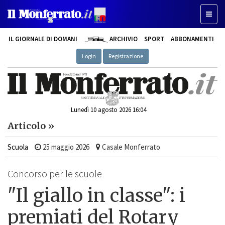
Toggle
IL GIORNALE DI DOMANI
ARCHIVIO
SPORT
ABBONAMENTI
Login
Registrazione
Lunedì 10 agosto 2026 16:04
Articolo »
Scuola
25 maggio 2026
Casale Monferrato
Concorso per le scuole
"Il giallo in classe": i
premiati del Rotary