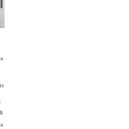
la
te
,
di
ra