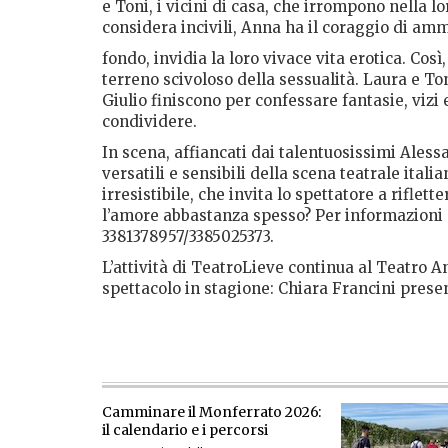
e Toni, i vicini di casa, che irrompono nella l
considera incivili, Anna ha il coraggio di amm
fondo, invidia la loro vivace vita erotica. Co
terreno scivoloso della sessualità. Laura e To
Giulio finiscono per confessare fantasie, vizi
condividere.
In scena, affiancati dai talentuosissimi Alessa
versatili e sensibili della scena teatrale ital
irresistibile, che invita lo spettatore a riflett
l’amore abbastanza spesso? Per informazioni 
3381378957/3385025373.
L’attività di TeatroLieve continua al Teatro 
spettacolo in stagione: Chiara Francini presen
Camminare il Monferrato 2026:
il calendario e i percorsi