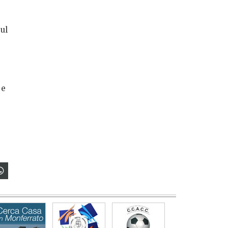
sul
 e