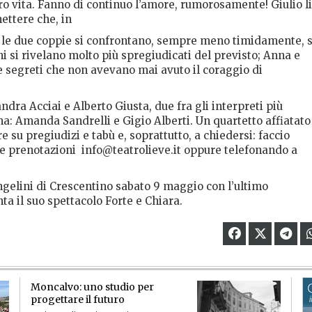
oro vita. Fanno di continuo l’amore, rumorosamente! Giulio li
ettere che, in
sì, le due coppie si confrontano, sempre meno timidamente, 
ni si rivelano molto più spregiudicati del previsto; Anna e
 e segreti che non avevano mai avuto il coraggio di
ndra Acciai e Alberto Giusta, due fra gli interpreti più
iana: Amanda Sandrelli e Gigio Alberti. Un quartetto affiatato
ere su pregiudizi e tabù e, soprattutto, a chiedersi: faccio
e prenotazioni
info@teatrolieve.it oppure telefonando a
Angelini di Crescentino sabato 9 maggio con l’ultimo
ta il suo spettacolo Forte e Chiara.
Moncalvo: uno studio per
progettare il futuro