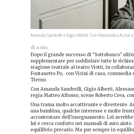
Amanda Sandrelli e Gigio Alberti. Con Alessandra Acciai e 
di a.mo.
Dopo il grande successo di “Sottobanco” ultim
supplementare per soddisfare tutte le richiest
stagione teatrale al teatro Viotti, in collab
Fontanetto Po,
con Vicini di casa, commedia 
Tierno.
Con Amanda Sandrelli, Gigio Alberti, Alessand
regia Matteo Alfonso, scene Roberto Crea, co
Una trama molto accattivante e divertente. A
una bambina, qualche interesse e molte frustr
accontentare dell’insegnamento. Lei avrebbe v
lui e cerca conforto nei manuali di auto aiuto
equilibrio precario. Ma pur sempre in equilib