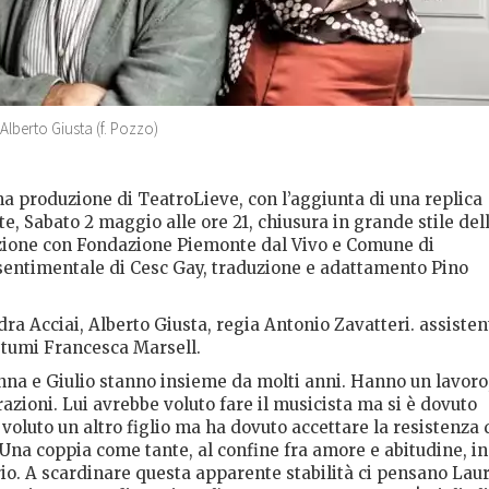
Alberto Giusta (f. Pozzo)
a produzione di TeatroLieve, con l’aggiunta di una replica
e, Sabato 2 maggio alle ore 21, chiusura in grande stile del
orazione con Fondazione Piemonte dal Vivo e Comune di
sentimentale di Cesc Gay, traduzione e adattamento Pino
ra Acciai, Alberto Giusta, regia Antonio Zavatteri. assisten
stumi Francesca Marsell.
nna e Giulio stanno insieme da molti anni. Hanno un lavoro
azioni. Lui avrebbe voluto fare il musicista ma si è dovuto
oluto un altro figlio ma ha dovuto accettare la resistenza 
. Una coppia come tante, al confine fra amore e abitudine, in
rio. A scardinare questa apparente stabilità ci pensano Lau