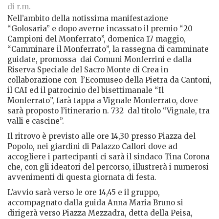
di r.m.
Nell’ambito della notissima manifestazione
“Golosaria” e dopo averne incassato il premio “20
Campioni del Monferrato”, domenica 17 maggio,
“Camminare il Monferrato”, la rassegna di camminate
guidate, promossa
dai Comuni Monferrini e dalla
Riserva Speciale del Sacro Monte di Crea in
collaborazione con
l’Ecomuseo della Pietra da Cantoni,
il CAI ed il patrocinio del bisettimanale “Il
Monferrato”, farà tappa a Vignale Monferrato, dove
sarà proposto l’itinerario n. 732
dal titolo “Vignale, tra
valli e cascine”.
Il ritrovo è previsto alle ore 14,30 presso Piazza del
Popolo, nei giardini di Palazzo Callori dove ad
accogliere i partecipanti ci sarà il sindaco Tina Corona
che, con gli ideatori del percorso, illustrerà i numerosi
avvenimenti di questa giornata di festa.
L’avvio sarà verso le ore 14,45 e il gruppo,
accompagnato dalla guida Anna Maria Bruno si
dirigerà verso Piazza Mezzadra, detta della Peisa,