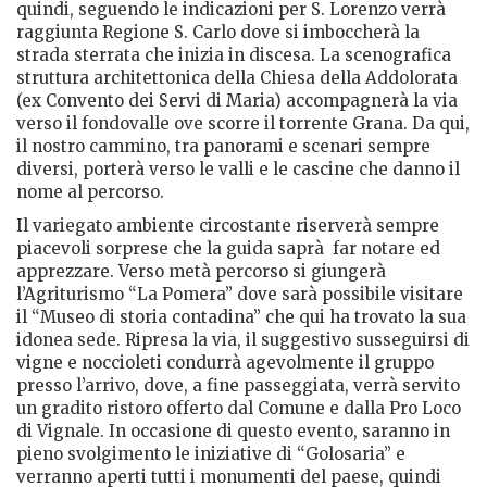
quindi, seguendo le indicazioni per S. Lorenzo verrà
raggiunta Regione S. Carlo dove si imboccherà la
strada sterrata che inizia in discesa. La scenografica
struttura architettonica della Chiesa della Addolorata
(ex Convento dei Servi di Maria) accompagnerà la via
verso il fondovalle ove scorre il torrente Grana. Da qui,
il nostro cammino, tra panorami e scenari sempre
diversi, porterà verso le valli e le cascine che danno il
nome al percorso.
Il variegato ambiente circostante riserverà sempre
piacevoli sorprese che la guida saprà
far notare ed
apprezzare. Verso metà percorso si giungerà
l’Agriturismo “La Pomera” dove sarà possibile visitare
il “Museo di storia contadina” che qui ha trovato la sua
idonea sede. Ripresa la via, il suggestivo susseguirsi di
vigne e noccioleti condurrà agevolmente il gruppo
presso l’arrivo, dove, a fine passeggiata, verrà servito
un gradito ristoro offerto dal Comune e dalla Pro Loco
di Vignale. In occasione di questo evento, saranno in
pieno svolgimento le iniziative di “Golosaria” e
verranno aperti tutti i monumenti del paese, quindi