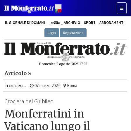
Toggle
IL GIORNALE DI DOMANI
ARCHIVIO
SPORT
ABBONAMENTI
Login
Registrazione
Domenica 9 agosto 2026 17:09
Articolo »
In crociera...
07 marzo 2025
Roma
Crociera del Giubileo
Monferratini in
Vaticano lungo il