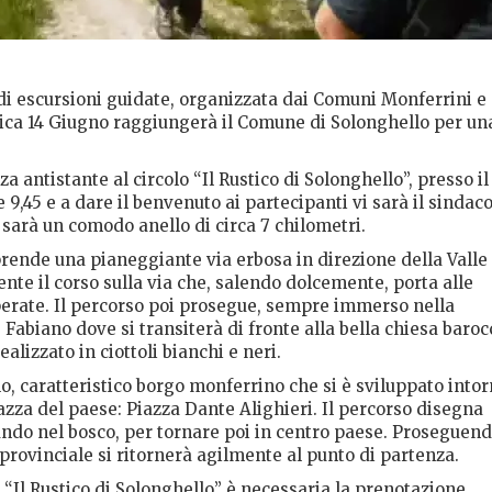
di escursioni guidate, organizzata dai Comuni Monferrini e
ica 14 Giugno raggiungerà il Comune di Solonghello per un
a antistante al circolo “Il Rustico di Solonghello”, presso il
re 9,45 e a dare il benvenuto ai partecipanti vi sarà il sindac
 sarà un comodo anello di circa 7 chilometri.
aprende una pianeggiante via erbosa in direzione della Valle
nte il corso sulla via che, salendo dolcemente, porta alle
perate. Il percorso poi prosegue, sempre immerso nella
Fabiano dove si transiterà di fronte alla bella chiesa baroc
alizzato in ciottoli bianchi e neri.
lo, caratteristico borgo monferrino che si è sviluppato into
iazza del paese: Piazza Dante Alighieri. Il percorso disegna
rando nel bosco, per tornare poi in centro paese. Proseguen
 provinciale si ritornerà agilmente al punto di partenza.
 “Il Rustico di Solonghello” è necessaria la prenotazione