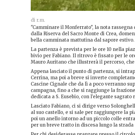
di r.m.
"Camminare il Monferrato", la nota rassegna 
dalla Riserva del Sacro Monte di Crea, domen
bella camminata mattutina dal sapore estivo.
La partenza è prevista per le ore 10 nella piazz
bivio per Fabiano. Il ritrovo è fissato per le o
Mauro Auritano che illustrerà il percorso, che
Appena lasciato il punto di partenza, si intr
Cerrina, ma poi a breve si inverte completame
Cascine Cignale che da lì a poco verranno su
campagna, fino a che si raggiunge la frazione 
dedicata a S. Eusebio, con l’elegante sagrato re
Lasciato Fabiano, ci si dirige verso Solonghel
al suo castello, e si sale per raggiungere la p
poi un anello intorno ad un piccolo colle ent
per un breve tratto in discesa lungo la strada
Per chi desiderasse pranzare presso il circolo