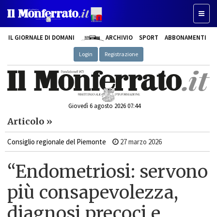
Toggle
IL GIORNALE DI DOMANI
ARCHIVIO
SPORT
ABBONAMENTI
Login
Registrazione
Giovedì 6 agosto 2026 07:44
Articolo »
Consiglio regionale del Piemonte
27 marzo 2026
“Endometriosi: servono
più consapevolezza,
diagnosi precoci e