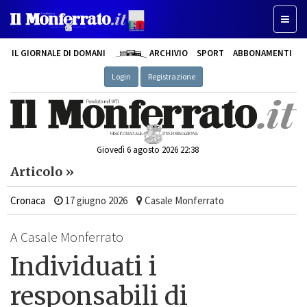
Toggle
IL GIORNALE DI DOMANI
ARCHIVIO
SPORT
ABBONAMENTI
Login
Registrazione
Giovedì 6 agosto 2026 22:38
Articolo »
Cronaca
17 giugno 2026
Casale Monferrato
A Casale Monferrato
Individuati i
responsabili di