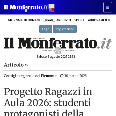
Toggle
IL GIORNALE DI DOMANI
ARCHIVIO
SPORT
ABBONAMENTI
Login
Registrazione
Sabato 8 agosto 2026 05:33
Articolo »
Consiglio regionale del Piemonte
30 marzo 2026
Progetto Ragazzi in
Aula 2026: studenti
protagonisti della