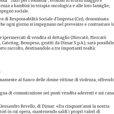
ondi “Tutti per i bambini”, svoltasi lo scorso maggio e
stenza a bambini in terapia oncologica e alle loro famiglie,
mpegno sociale.
tiva di Responsabilità Sociale d’Impresa (Csr), denominata
 che ogni giorno si impegnano nel prevenire e contrastare l
 e ipermercati di vendita al dettaglio (Mercatò, Mercatò
Catering, Benspeso, gestiti da Dimar S.p.A.), sarà possibile
to raccolto, destinandolo a tre importanti realtà:
)
namente al fianco delle donne vittime di violenza, offrend
na di comunicazione nei punti vendita aderenti e sui cana
lessandro Revello, di Dimar: «Da cinquant’anni la nostra
tori in cui opera, mantenendo saldi i propri valori di