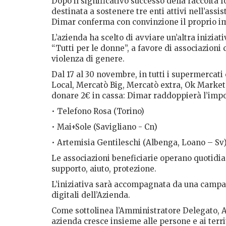
Dopo il significativo successo della raccolta f
destinata a sostenere tre enti attivi nell’assi
Dimar conferma con convinzione il proprio i
L’azienda ha scelto di avviare un’altra inizia
“Tutti per le donne”, a favore di associazioni
violenza di genere.
Dal 17 al 30 novembre, in tutti i supermercati
Local, Mercatò Big, Mercatò extra, Ok Market, 
donare 2€ in cassa: Dimar raddoppierà l’impor
• Telefono Rosa (Torino)
• Mai+Sole (Savigliano - Cn)
• Artemisia Gentileschi (Albenga, Loano – Sv
Le associazioni beneficiarie operano quotidia
supporto, aiuto, protezione.
L’iniziativa sarà accompagnata da una campag
digitali dell’Azienda.
Come sottolinea l’Amministratore Delegato, A
azienda cresce insieme alle persone e ai terri