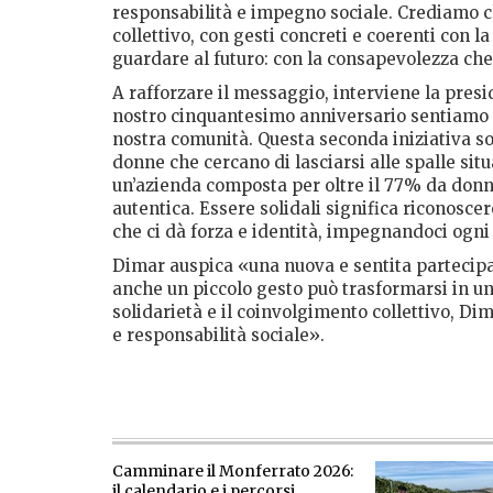
responsabilità e impegno sociale. Crediamo c
collettivo, con gesti concreti e coerenti con l
guardare al futuro: con la consapevolezza che
A rafforzare il messaggio, interviene la pres
nostro cinquantesimo anniversario sentiamo an
nostra comunità. Questa seconda iniziativa sol
donne che cercano di lasciarsi alle spalle si
un’azienda composta per oltre il 77% da donne
autentica. Essere solidali significa riconoscere
che ci dà forza e identità, impegnandoci ogni 
Dimar auspica «una nuova e sentita partecipaz
anche un piccolo gesto può trasformarsi in un
solidarietà e il coinvolgimento collettivo, D
e responsabilità sociale».
Camminare il Monferrato 2026:
il calendario e i percorsi