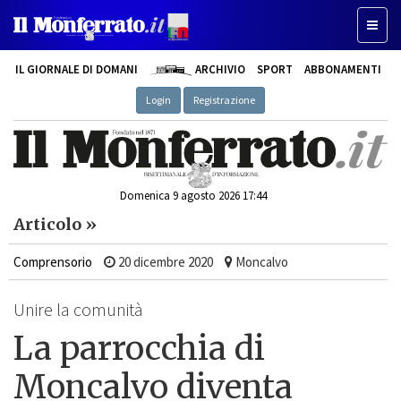
Toggle
IL GIORNALE DI DOMANI
ARCHIVIO
SPORT
ABBONAMENTI
Login
Registrazione
Domenica 9 agosto 2026 17:44
Articolo »
Comprensorio
20 dicembre 2020
Moncalvo
Unire la comunità
La parrocchia di
Moncalvo diventa