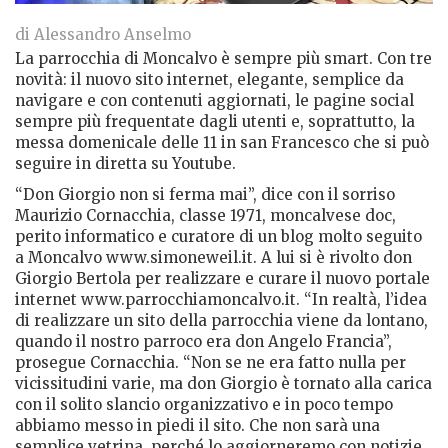
di Alessandro Anselmo
La parrocchia di Moncalvo è sempre più smart. Con tre
novità: il nuovo sito internet, elegante, semplice da
navigare e con contenuti aggiornati, le pagine social
sempre più frequentate dagli utenti e, soprattutto, la
messa domenicale delle 11 in san Francesco che si può
seguire in diretta su Youtube.
“Don Giorgio non si ferma mai”, dice con il sorriso
Maurizio Cornacchia, classe 1971, moncalvese doc,
perito informatico e curatore di un blog molto seguito
a Moncalvo www.simoneweil.it. A lui si è rivolto don
Giorgio Bertola per realizzare e curare il nuovo portale
internet www.parrocchiamoncalvo.it. “In realtà, l’idea
di realizzare un sito della parrocchia viene da lontano,
quando il nostro parroco era don Angelo Francia”,
prosegue Cornacchia. “Non se ne era fatto nulla per
vicissitudini varie, ma don Giorgio è tornato alla carica
con il solito slancio organizzativo e in poco tempo
abbiamo messo in piedi il sito. Che non sarà una
semplice vetrina, perché lo aggiorneremo con notizie