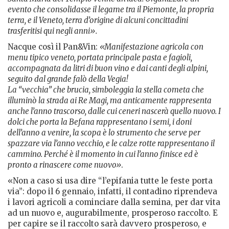
evento che consolidasse il legame tra il Piemonte, la propria
terra, e il Veneto, terra d’origine di alcuni concittadini
trasferitisi qui negli anni».
Nacque così il Pan&Vin:
«Manifestazione agricola con
menu tipico veneto, portata principale pasta e fagioli,
accompagnata da litri di buon vino e dai canti degli alpini,
seguito dal grande falò della Vegia!
La “vecchia” che brucia, simboleggia la stella cometa che
illuminò la strada ai Re Magi, ma anticamente rappresenta
anche l’anno trascorso, dalle cui ceneri nascerà quello nuovo. I
dolci che porta la Befana rappresentano i semi, i doni
dell’anno a venire, la scopa è lo strumento che serve per
spazzare via l’anno vecchio, e le calze rotte rappresentano il
cammino. Perché è il momento in cui l’anno finisce ed è
pronto a rinascere come nuovo»
.
«Non a caso si usa dire “l’epifania tutte le feste porta
via”: dopo il 6 gennaio, infatti, il contadino riprendeva
i lavori agricoli a cominciare dalla semina, per dar vita
ad un nuovo e, augurabilmente, prosperoso raccolto. E
per capire se il raccolto sarà davvero prosperoso, e