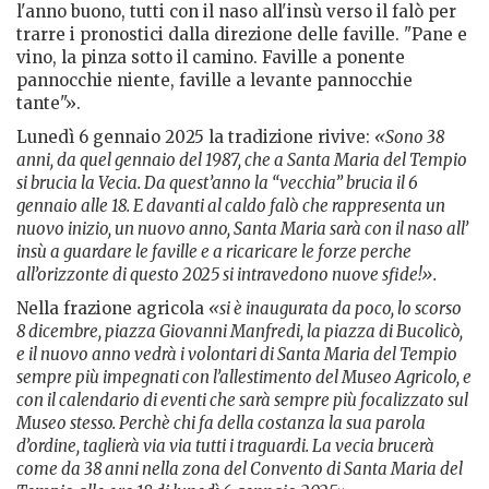
l'anno buono, tutti con il naso all'insù verso il falò per
trarre i pronostici dalla direzione delle faville. "Pane e
vino, la pinza sotto il camino. Faville a ponente
pannocchie niente, faville a levante pannocchie
tante"».
Lunedì 6 gennaio 2025 la tradizione rivive:
«Sono 38
anni, da quel gennaio del 1987, che a Santa Maria del Tempio
si brucia la Vecia. Da quest’anno la “vecchia” brucia il 6
gennaio alle 18. E davanti al caldo falò che rappresenta un
nuovo inizio, un nuovo anno, Santa Maria sarà con il naso all’
insù a guardare le faville e a ricaricare le forze perche
all’orizzonte di questo 2025 si intravedono nuove sfide!».
Nella frazione agricola
«si è inaugurata da poco, lo scorso
8 dicembre, piazza Giovanni Manfredi, la piazza di Bucolicò,
e il nuovo anno vedrà i volontari di Santa Maria del Tempio
sempre più impegnati con l’allestimento del Museo Agricolo, e
con il calendario di eventi che sarà sempre più focalizzato sul
Museo stesso. Perchè chi fa della costanza la sua parola
d’ordine, taglierà via via tutti i traguardi. La vecia brucerà
come da 38 anni nella zona del Convento di Santa Maria del