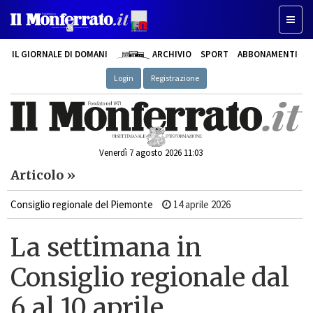
Toggle
IL GIORNALE DI DOMANI
ARCHIVIO
SPORT
ABBONAMENTI
Login
Registrazione
Venerdì 7 agosto 2026 11:03
Articolo »
Consiglio regionale del Piemonte
14 aprile 2026
La settimana in
Consiglio regionale dal
6 al 10 aprile