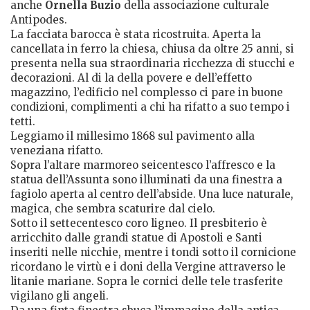
anche
Ornella Buzio
della associazione culturale
Antipodes.
La facciata barocca è stata ricostruita. Aperta la
cancellata in ferro la chiesa, chiusa da oltre 25 anni, si
presenta nella sua straordinaria ricchezza di stucchi e
decorazioni. Al di la della povere e dell’effetto
magazzino, l’edificio nel complesso ci pare in buone
condizioni, complimenti a chi ha rifatto a suo tempo i
tetti.
Leggiamo il millesimo 1868 sul pavimento alla
veneziana rifatto.
Sopra l’altare marmoreo seicentesco l’affresco e la
statua dell’Assunta sono illuminati da una finestra a
fagiolo aperta al centro dell’abside. Una luce naturale,
magica, che sembra scaturire dal cielo.
Sotto il settecentesco coro ligneo. Il presbiterio è
arricchito dalle grandi statue di Apostoli e Santi
inseriti nelle nicchie, mentre i tondi sotto il cornicione
ricordano le virtù e i doni della Vergine attraverso le
litanie mariane. Sopra le cornici delle tele trasferite
vigilano gli angeli.