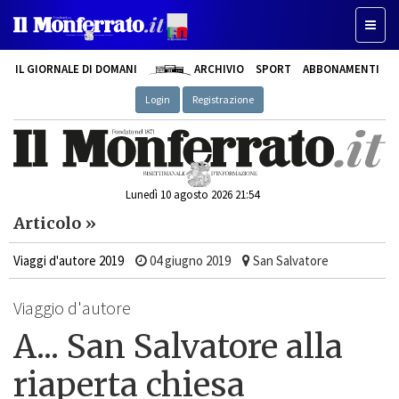
Toggle
IL GIORNALE DI DOMANI
ARCHIVIO
SPORT
ABBONAMENTI
Login
Registrazione
Lunedì 10 agosto 2026 21:54
Articolo »
Viaggi d'autore 2019
04 giugno 2019
San Salvatore
Viaggio d'autore
A... San Salvatore alla
riaperta chiesa