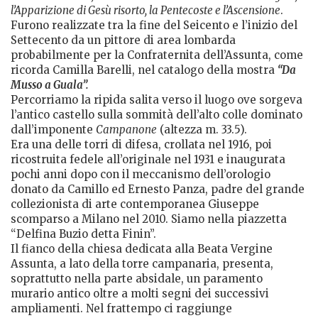
l’Apparizione di Gesù risorto, la Pentecoste e l’Ascensione
.
Furono realizzate tra la fine del Seicento e l’inizio del
Settecento da un pittore di area lombarda
probabilmente per la Confraternita dell’Assunta, come
ricorda Camilla Barelli, nel catalogo della mostra
“Da
Musso a Guala”.
Percorriamo la ripida salita verso il luogo ove sorgeva
l’antico castello sulla sommità dell’alto colle dominato
dall’imponente
Campanone
(altezza m. 33.5).
Era una delle torri di difesa, crollata nel 1916, poi
ricostruita fedele all’originale nel 1931 e inaugurata
pochi anni dopo con il meccanismo dell’orologio
donato da Camillo ed Ernesto Panza, padre del grande
collezionista di arte contemporanea Giuseppe
scomparso a Milano nel 2010. Siamo nella piazzetta
“Delfina Buzio detta Finin”.
Il fianco della chiesa dedicata alla Beata Vergine
Assunta, a lato della torre campanaria, presenta,
soprattutto nella parte absidale, un paramento
murario antico oltre a molti segni dei successivi
ampliamenti. Nel frattempo ci raggiunge