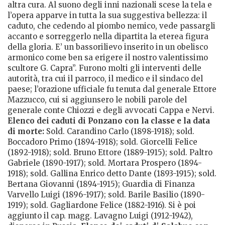
altra cura. Al suono degli inni nazionali scese la tela e
l’opera apparve in tutta la sua suggestiva bellezza: il
caduto, che cedendo al piombo nemico, vede passargli
accanto e sorreggerlo nella dipartita la eterea figura
della gloria. E’ un bassorilievo inserito in un obelisco
armonico come ben sa erigere il nostro valentissimo
scultore G. Capra”. Furono molti gli interventi delle
autorità, tra cui il parroco, il medico e il sindaco del
paese; l’orazione ufficiale fu tenuta dal generale Ettore
Mazzucco, cui si aggiunsero le nobili parole del
generale conte Chiozzi e degli avvocati Cappa e Nervi.
Elenco dei caduti di Ponzano con la classe e la data
di morte:
Sold. Carandino Carlo (1898-1918); sold.
Boccadoro Primo (1894-1918); sold. Giorcelli Felice
(1892-1918); sold. Bruno Ettore (1889-1915); sold. Paltro
Gabriele (1890-1917); sold. Mortara Prospero (1894-
1918); sold. Gallina Enrico detto Dante (1893-1915); sold.
Bertana Giovanni (1894-1915); Guardia di Finanza
Varvello Luigi (1896-1917); sold. Barile Basilio (1890-
1919); sold. Gagliardone Felice (1882-1916). Si è poi
aggiunto il cap. magg. Lavagno Luigi (1912-1942),