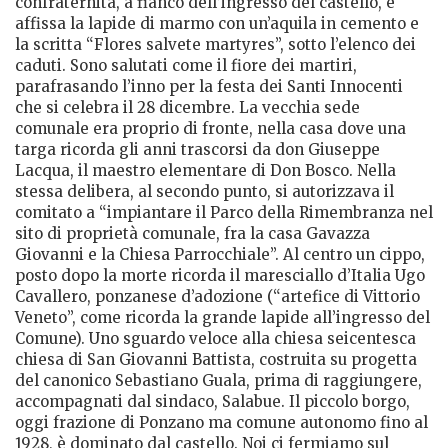
confraternita, a fianco dell’ingresso del castello, è
affissa la lapide di marmo con un’aquila in cemento e
la scritta “Flores salvete martyres”, sotto l’elenco dei
caduti. Sono salutati come il fiore dei martiri,
parafrasando l’inno per la festa dei Santi Innocenti
che si celebra il 28 dicembre. La vecchia sede
comunale era proprio di fronte, nella casa dove una
targa ricorda gli anni trascorsi da don Giuseppe
Lacqua, il maestro elementare di Don Bosco. Nella
stessa delibera, al secondo punto, si autorizzava il
comitato a “impiantare il Parco della Rimembranza nel
sito di proprietà comunale, fra la casa Gavazza
Giovanni e la Chiesa Parrocchiale”. Al centro un cippo,
posto dopo la morte ricorda il maresciallo d’Italia Ugo
Cavallero, ponzanese d’adozione (“artefice di Vittorio
Veneto”, come ricorda la grande lapide all’ingresso del
Comune). Uno sguardo veloce alla chiesa seicentesca
chiesa di San Giovanni Battista, costruita su progetta
del canonico Sebastiano Guala, prima di raggiungere,
accompagnati dal sindaco, Salabue. Il piccolo borgo,
oggi frazione di Ponzano ma comune autonomo fino al
1928, è dominato dal castello. Noi ci fermiamo sul