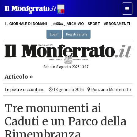
Toggle
IL GIORNALE DI DOMANI
ARCHIVIO
SPORT
ABBONAMENTI
Login
Registrazione
Sabato 8 agosto 2026 13:17
Articolo »
Le pietre raccontano
13 gennaio 2016
Ponzano Monferrato
Tre monumenti ai
Caduti e un Parco della
Rimembranza