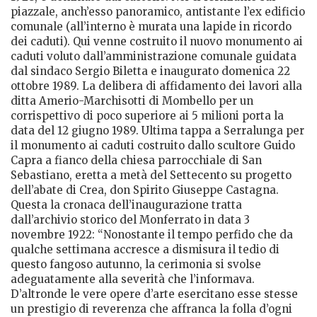
piazzale, anch’esso panoramico, antistante l’ex edificio
comunale (all’interno è murata una lapide in ricordo
dei caduti). Qui venne costruito il nuovo monumento ai
caduti voluto dall’amministrazione comunale guidata
dal sindaco Sergio Biletta e inaugurato domenica 22
ottobre 1989. La delibera di affidamento dei lavori alla
ditta Amerio-Marchisotti di Mombello per un
corrispettivo di poco superiore ai 5 milioni porta la
data del 12 giugno 1989. Ultima tappa a Serralunga per
il monumento ai caduti costruito dallo scultore Guido
Capra a fianco della chiesa parrocchiale di San
Sebastiano, eretta a metà del Settecento su progetto
dell’abate di Crea, don Spirito Giuseppe Castagna.
Questa la cronaca dell’inaugurazione tratta
dall’archivio storico del Monferrato in data 3
novembre 1922: “Nonostante il tempo perfido che da
qualche settimana accresce a dismisura il tedio di
questo fangoso autunno, la cerimonia si svolse
adeguatamente alla severità che l’informava.
D’altronde le vere opere d’arte esercitano esse stesse
un prestigio di reverenza che affranca la folla d’ogni