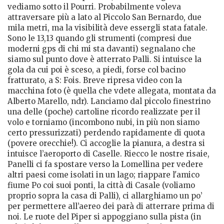
vediamo sotto il Pourri. Probabilmente voleva
attraversare più a lato al Piccolo San Bernardo, due
mila metri, ma la visibilità deve essergli stata fatale.
Sono le 13,13 quando gli strumenti (compresi due
moderni gps di chi mi sta davanti) segnalano che
siamo sul punto dove è atterrato Palli. Si intuisce la
gola da cui poi è sceso, a piedi, forse col bacino
fratturato, a S: Fois. Breve ripresa video con la
macchina foto (è quella che vdete allegata, montata da
Alberto Marello, ndr). Lanciamo dal piccolo finestrino
una delle (poche) cartoline ricordo realizzate per il
volo e torniamo (incombono nubi, in più non siamo
certo pressurizzati) perdendo rapidamente di quota
(povere orecchie!). Ci accoglie la pianura, a destra si
intuisce l’aeroporto di Caselle. Riecco le nostre risaie,
Panelli ci fa spostare verso la Lomellina per vedere
altri paesi come isolati in un lago; riappare l'amico
fiume Po coi suoi ponti, la città di Casale (voliamo
proprio sopra la casa di Palli), ci allarghiamo un po’
per permettere all’aereo dei parà di atterrare prima di
noi. Le ruote del Piper si appoggiano sulla pista (in