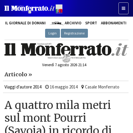
Toggle
IL GIORNALE DI DOMANI
ARCHIVIO
SPORT
ABBONAMENTI
Login
Registrazione
Venerdì 7 agosto 2026 21:14
Articolo »
Viaggi d'autore 2014
16 maggio 2014
Casale Monferrato
A quattro mila metri
sul mont Pourri
(Savoia) in ricordo di