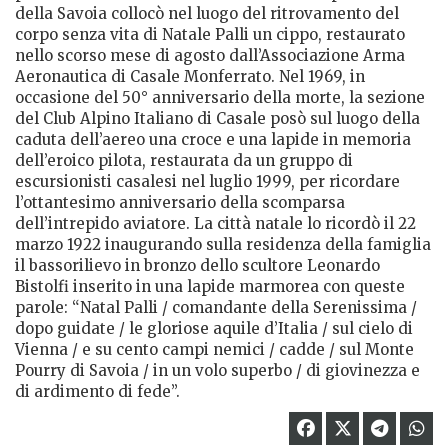
della Savoia collocò nel luogo del ritrovamento del
corpo senza vita di Natale Palli un cippo, restaurato
nello scorso mese di agosto dall’Associazione Arma
Aeronautica di Casale Monferrato. Nel 1969, in
occasione del 50° anniversario della morte, la sezione
del Club Alpino Italiano di Casale posò sul luogo della
caduta dell’aereo una croce e una lapide in memoria
dell’eroico pilota, restaurata da un gruppo di
escursionisti casalesi nel luglio 1999, per ricordare
l’ottantesimo anniversario della scomparsa
dell’intrepido aviatore. La città natale lo ricordò il 22
marzo 1922 inaugurando sulla residenza della famiglia
il bassorilievo in bronzo dello scultore Leonardo
Bistolfi inserito in una lapide marmorea con queste
parole: “Natal Palli / comandante della Serenissima /
dopo guidate / le gloriose aquile d’Italia / sul cielo di
Vienna / e su cento campi nemici / cadde / sul Monte
Pourry di Savoia / in un volo superbo / di giovinezza e
di ardimento di fede”.