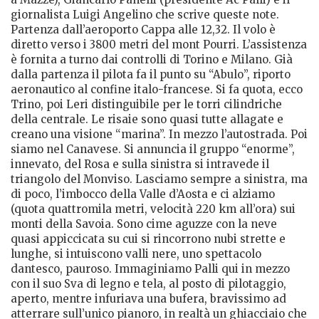
giornalista Luigi Angelino che scrive queste note.
Partenza dall’aeroporto Cappa alle 12,32. Il volo è
diretto verso i 3800 metri del mont Pourri. L’assistenza
è fornita a turno dai controlli di Torino e Milano. Già
dalla partenza il pilota fa il punto su “Abulo”, riporto
aeronautico al confine italo-francese. Si fa quota, ecco
Trino, poi Leri distinguibile per le torri cilindriche
della centrale. Le risaie sono quasi tutte allagate e
creano una visione “marina”. In mezzo l’autostrada. Poi
siamo nel Canavese. Si annuncia il gruppo “enorme”,
innevato, del Rosa e sulla sinistra si intravede il
triangolo del Monviso. Lasciamo sempre a sinistra, ma
di poco, l’imbocco della Valle d’Aosta e ci alziamo
(quota quattromila metri, velocità 220 km all’ora) sui
monti della Savoia. Sono cime aguzze con la neve
quasi appiccicata su cui si rincorrono nubi strette e
lunghe, si intuiscono valli nere, uno spettacolo
dantesco, pauroso. Immaginiamo Palli qui in mezzo
con il suo Sva di legno e tela, al posto di pilotaggio,
aperto, mentre infuriava una bufera, bravissimo ad
atterrare sull’unico pianoro, in realtà un ghiacciaio che