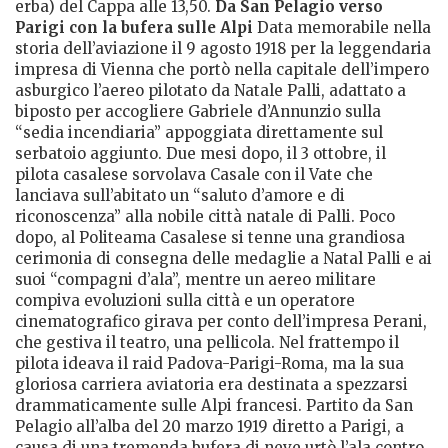
erba) del Cappa alle 13,50.
Da San Pelagio verso
Parigi con la bufera sulle Alpi
Data memorabile nella
storia dell’aviazione il 9 agosto 1918 per la leggendaria
impresa di Vienna che portò nella capitale dell’impero
asburgico l’aereo pilotato da Natale Palli, adattato a
biposto per accogliere Gabriele d’Annunzio sulla
“sedia incendiaria” appoggiata direttamente sul
serbatoio aggiunto. Due mesi dopo, il 3 ottobre, il
pilota casalese sorvolava Casale con il Vate che
lanciava sull’abitato un “saluto d’amore e di
riconoscenza” alla nobile città natale di Palli. Poco
dopo, al Politeama Casalese si tenne una grandiosa
cerimonia di consegna delle medaglie a Natal Palli e ai
suoi “compagni d’ala”, mentre un aereo militare
compiva evoluzioni sulla città e un operatore
cinematografico girava per conto dell’impresa Perani,
che gestiva il teatro, una pellicola. Nel frattempo il
pilota ideava il raid Padova-Parigi-Roma, ma la sua
gloriosa carriera aviatoria era destinata a spezzarsi
drammaticamente sulle Alpi francesi. Partito da San
Pelagio all’alba del 20 marzo 1919 diretto a Parigi, a
causa di una tremenda bufera di neve urtò l’ala contro