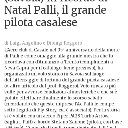
Natal Palli, il grande
pilota casalese
di Luigi Angelino e Dionigi Roggero
L’Aero club di Casale nel 95° anniversario della morte
di Palli e come omaggio alla grande mostra che lo
ricordava con d’Annunzio a Trento (complimenti a
Neva Capra per il catalogo, bene prezioso), ha
organizzato un volo storico in Savoia sul luogo
dell’atterraggio di fortuna del grande pilota casalese
(v. altro articolo del prof. Roggero). Volo rinviato più
volte per avverse condizioni atmosferiche e che si è
potuto effettuare finalmente lo scorso sabato
(ricordando che queste imprese l'Ac Palli le compe
sotto l'egida di Fly Story, cui è associato). Per la storia
si è volato con un aereo Piper PA28 Turbo Arrow,
(siglia I-Pafi) a bordo Stefano Zanone (pilota, con base
a Mazzè), Giancarlo Panelli (presidente Ac Palli) e il