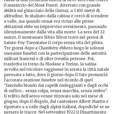
il massiccio del Mont Pourri. Atterrato con grande
abilità sul ghiacciaio della Gurraz, a 3.100 metri di
altitudine, fu sbalzato dalla cabina e cercò di scendere
a valle, ma quando ormai era vicino alle prime
abitazioni ebbe un improvviso svenimento, passando
silenziosamente dalla vita alla morte. La sera del 22
marzo, il montanaro Silvio Silvoz trovò nei pressi di
Sainte-Foy-Tarentaise il corpo senza vita del pilota.
Tre giorni dopo a Chambéry ebbero luogo le solenni
onoranze funebri con la partecipazione delle autorità
militari francesi e di oltre tremila persone. Poi,
trasferita in treno da Modane a Torino, la salma
avvolta nel tricolore raggiunse in serata la città natale
pavesata a lutto, dove il giorno dopo il Vate pronunciò
l’accorata orazione funebre nel ricordo di quel
“fanciullo biondo dai capelli ondeggianti e dagli occhi
di zaffiro... senza colpa, senza macchia, senza ombre”.
Il relitto dell’aereo venne ritrovato solo nel mese di
giugno, dopo il disgelo, dal cantoniere Albert Martin e
riportato a a valle dagli alpini italiani, dopodiché se ne
persero le tracce. Nel settembre 1922 il Dipartimento