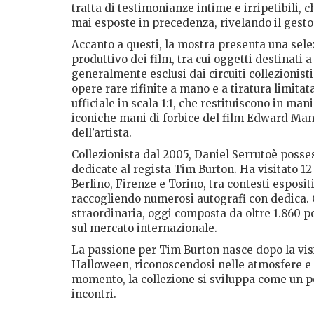
tratta di testimonianze intime e irripetibili, 
mai esposte in precedenza, rivelando il gesto
Accanto a questi, la mostra presenta una sele
produttivo dei film, tra cui oggetti destinati 
generalmente esclusi dai circuiti collezionisti
opere rare rifinite a mano e a tiratura limitat
ufficiale in scala 1:1, che restituiscono in man
iconiche mani di forbice del film Edward Man
dell’artista.
Collezionista dal 2005, Daniel Serrutoè posse
dedicate al regista Tim Burton. Ha visitato 1
Berlino, Firenze e Torino, tra contesti esposit
raccogliendo numerosi autografi con dedica. 
straordinaria, oggi composta da oltre 1.860 pez
sul mercato internazionale.
La passione per Tim Burton nasce dopo la vis
Halloween, riconoscendosi nelle atmosfere e 
momento, la collezione si sviluppa come un per
incontri.