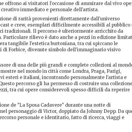
che offrono ai visitatori l’occasione di ammirare dal vivo ope
 creativo immediato e personale dell’artista.
zione di rarità provenienti direttamente dall’universo
a cast e crew, esemplari difficilmente accessibili al pubblico 
ci tradizionali. Il percorso è ulteriormente arricchito da
a. Particolare rilievo è dato anche a pezzi in edizione limita
iera tangibile l’estetica burtoniana, tra cui spiccano le
i di Forbice, divenute simbolo dell’immaginario visivo
ssore di una delle più grandi e complete collezioni al mond
2 mostre nel mondo in città come Londra, Praga, Parigi,
ivi esteri e italiani, incontrando personalmente l’artista e
Questo percorso gli ha permesso di costruire una collezion
zi, tra cui opere considerevoli spesso difficili da reperire
ione de "La Sposa Cadavere" durante una notte di
nel personaggio di Victor, doppiato da Johnny Depp. Da qu
corso personale e identitario, fatto di ricerca, viaggi e