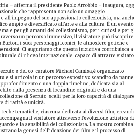
ria – afferma il presidente Paolo Arrobbio – inaugura, ogg
rnazionale che rappresenta non solo un omaggio
 e all’impegno del suo appassionato collezionista, ma anch
co ampio e diversificato all’arte e alla cultura. È un evento
ma e per gli amanti del collezionismo, per i curiosi e per g
traverso un percorso immersivo, il visitatore può riscoprire
 Burton, i suoi personaggi iconici, le atmosfere gotiche e
enerazioni. Ci auguriamo che questa iniziativa contribuisca a
lturale di rilievo internazionale, capace di attrarre visitato
 Serruto e del co-curatore Michael Camisa,è organizzato
sta e si articola in un percorso espositivo scandito da pannel
approfondimento e una doppia timeline, dedicata sia al
icchito dalla presenza di locandine originali e da una
collezione di Serruto, scelti per la loro capacità di dialogar
e di rarità e unicità.
 25 teche tematiche, ciascuna dedicata ai diversi film, creand
ccompagna il visitatore attraverso l’evoluzione artistica di
guardo e la sensibilità del collezionista. La mostra combina
trano la genesi dell’ideazione dei film e il processo di