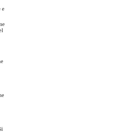
e e
 me
el
me
he
Si