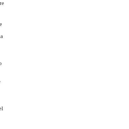
re
e
ta
o
e
el