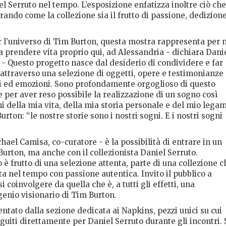
el Serruto nel tempo. L’esposizione enfatizza inoltre ciò che
rando come la collezione sia il frutto di passione, dedizion
er l’universo di Tim Burton, questa mostra rappresenta per
a prendere vita proprio qui, ad Alessandria - dichiara Dani
. - Questo progetto nasce dal desiderio di condividere e far
 attraverso una selezione di oggetti, opere e testimonianze
ggi ed emozioni. Sono profondamente orgoglioso di questo
 per aver reso possibile la realizzazione di un sogno così
i della mia vita, della mia storia personale e del mio lega
ton: “le nostre storie sono i nostri sogni. E i nostri sogni
ael Camisa, co-curatore - è la possibilità di entrare in un
Burton, ma anche con il collezionista Daniel Serruto.
 è frutto di una selezione attenta, parte di una collezione c
ita nel tempo con passione autentica. Invito il pubblico a
 coinvolgere da quella che è, a tutti gli effetti, una
nio visionario di Tim Burton.
ntato dalla sezione dedicata ai Napkins, pezzi unici su cui
guiti direttamente per Daniel Serruto durante gli incontri. 