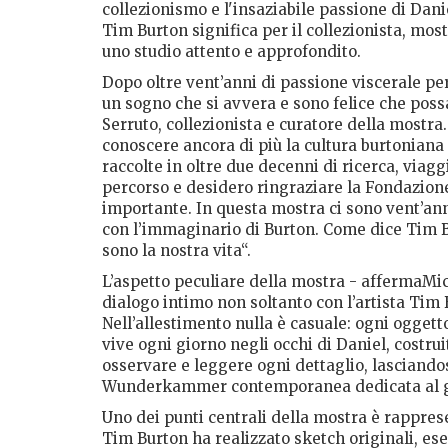
collezionismo e l'insaziabile passione di Dani
Tim Burton significa per il collezionista, most
uno studio attento e approfondito.
Dopo oltre vent’anni di passione viscerale p
un sogno che si avvera e sono felice che poss
Serruto, collezionista e curatore della mostra
conoscere ancora di più la cultura burtoniana
raccolte in oltre due decenni di ricerca, via
percorso e desidero ringraziare la Fondazione
importante. In questa mostra ci sono vent’ann
con l’immaginario di Burton. Come dice Tim Bur
sono la nostra vita“.
L’aspetto peculiare della mostra - affermaMich
dialogo intimo non soltanto con l’artista Tim 
Nell’allestimento nulla è casuale: ogni oggetto
vive ogni giorno negli occhi di Daniel, costru
osservare e leggere ogni dettaglio, lasciandosi
Wunderkammer contemporanea dedicata al ge
Uno dei punti centrali della mostra è rapprese
Tim Burton ha realizzato sketch originali, ese