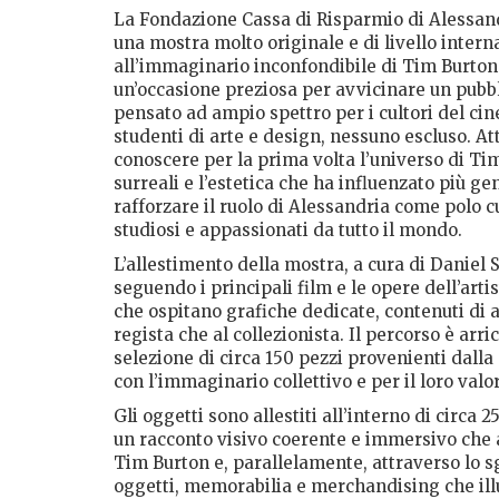
La Fondazione Cassa di Risparmio di Alessand
una mostra molto originale e di livello inte
all’immaginario inconfondibile di Tim Burton
un’occasione preziosa per avvicinare un pubbli
pensato ad ampio spettro per i cultori del cine
studenti di arte e design, nessuno escluso. At
conoscere per la prima volta l’universo di Tim
surreali e l’estetica che ha influenzato più g
rafforzare il ruolo di Alessandria come polo cu
studiosi e appassionati da tutto il mondo.
L’allestimento della mostra, a cura di Daniel
seguendo i principali film e le opere dell’arti
che ospitano grafiche dedicate, contenuti di 
regista che al collezionista. Il percorso è arr
selezione di circa 150 pezzi provenienti dalla 
con l’immaginario collettivo e per il loro valor
Gli oggetti sono allestiti all’interno di circa
un racconto visivo coerente e immersivo che a
Tim Burton e, parallelamente, attraverso lo s
oggetti, memorabilia e merchandising che illus