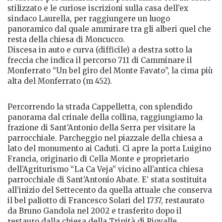
stilizzato e le curiose iscrizioni sulla casa dell’ex
sindaco Laurella, per raggiungere un luogo
panoramico dal quale ammirare tra gli alberi quel che
resta della chiesa di Moncucco.
Discesa in auto e curva (difficile) a destra sotto la
freccia che indica il percorso 711 di Camminare il
Monferrato “Un bel giro del Monte Favato”, la cima più
alta del Monferrato (m 452).
Percorrendo la strada Cappelletta, con splendido
panorama dal crinale della collina, raggiungiamo la
frazione di Sant’Antonio della Serra per visitare la
parrocchiale. Parcheggio nel piazzale della chiesa a
lato del monumento ai Caduti. Ci apre la porta Luigino
Francia, originario di Cella Monte e proprietario
dell’Agriturismo “La Ca Veja” vicino all’antica chiesa
parrocchiale di Sant’Antonio Abate. E’ stata sostituita
all’inizio del Settecento da quella attuale che conserva
il bel paliotto di Francesco Solari del 1737, restaurato
da Bruno Gandola nel 2002 e trasferito dopo il
restauro dalla chiesa della Trinità di Riovalle.