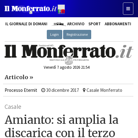
Toggle
IL GIORNALE DI DOMANI
ARCHIVIO
SPORT
ABBONAMENTI
Login
Registrazione
Venerdì 7 agosto 2026 21:54
Articolo »
Processo Eternit
30 dicembre 2017
Casale Monferrato
Casale
Amianto: si amplia la
discarica con il terzo